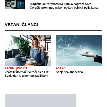
Tragična smrt ravnatelja KBC-a Zagreb: Ante
Ćorušić preminuo nakon pada u bolnici, policija na
mjestu događaja
VEZANI ČLANCI
ZANIMLJIVOSTI
ASTRO
Znate li što znači skraćenica OK?
Sanjarica abecedno
Svaki dan ju u komunikaciji koristi
cijeli svijet.