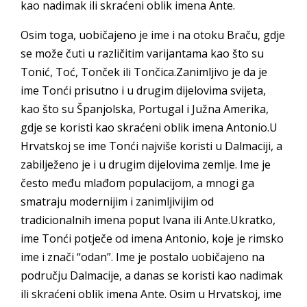
kao nadimak ili skraćeni oblik imena Ante.
Osim toga, uobičajeno je ime i na otoku Braču, gdje
se može čuti u različitim varijantama kao što su
Tonić, Toć, Tonček ili Tončica.Zanimljivo je da je
ime Tonći prisutno i u drugim dijelovima svijeta,
kao što su Španjolska, Portugal i Južna Amerika,
gdje se koristi kao skraćeni oblik imena Antonio.U
Hrvatskoj se ime Tonći najviše koristi u Dalmaciji, a
zabilježeno je i u drugim dijelovima zemlje. Ime je
često među mlađom populacijom, a mnogi ga
smatraju modernijim i zanimljivijim od
tradicionalnih imena poput Ivana ili Ante.Ukratko,
ime Tonći potječe od imena Antonio, koje je rimsko
ime i znači “odan”. Ime je postalo uobičajeno na
području Dalmacije, a danas se koristi kao nadimak
ili skraćeni oblik imena Ante. Osim u Hrvatskoj, ime