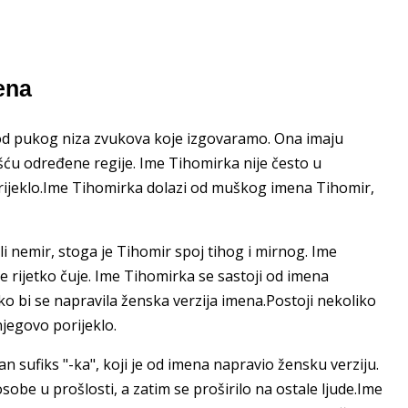
ena
 od pukog niza zvukova koje izgovaramo. Ona imaju
šću određene regije. Ime Tihomirka nije često u
rijeklo.Ime Tihomirka dolazi od muškog imena Tihomir,
i nemir, stoga je Tihomir spoj tihog i mirnog. Ime
e rijetko čuje. Ime Tihomirka se sastoji od imena
ako bi se napravila ženska verzija imena.Postoji nekoliko
njegovo porijeklo.
dan sufiks "-ka", koji je od imena napravio žensku verziju.
sobe u prošlosti, a zatim se proširilo na ostale ljude.Ime