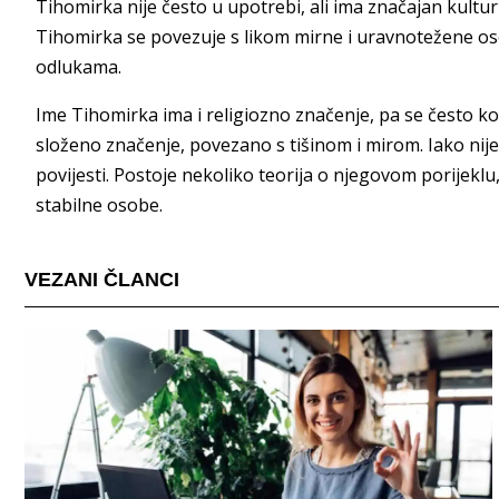
Tihomirka nije često u upotrebi, ali ima značajan kultur
Tihomirka se povezuje s likom mirne i uravnotežene osob
odlukama.
Ime Tihomirka ima i religiozno značenje, pa se često k
složeno značenje, povezano s tišinom i mirom. Iako nije 
povijesti. Postoje nekoliko teorija o njegovom porijeklu,
stabilne osobe.
VEZANI ČLANCI