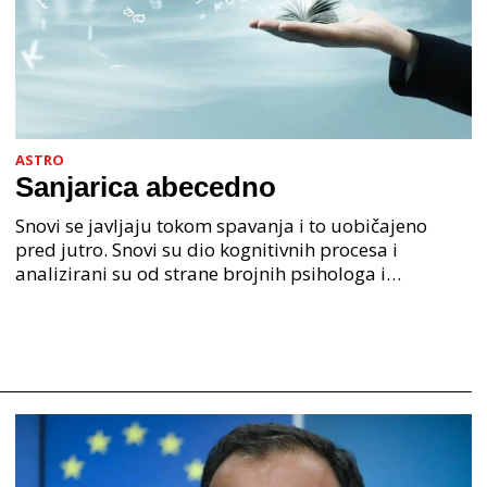
ASTRO
Sanjarica abecedno
Snovi se javljaju tokom spavanja i to uobičajeno
pred jutro. Snovi su dio kognitivnih procesa i
analizirani su od strane brojnih psihologa i
psihijatra. Jedan od najpoznatijih psihologa Freud je
anali