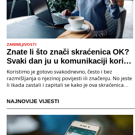
ZANIMLJIVOSTI
Znate li što znači skraćenica OK?
Svaki dan ju u komunikaciji koristi
cijeli svijet.
Koristimo je gotovo svakodnevno, često i bez
razmišljanja o njezinoj povijesti ili značenju. No jeste
li ikada zastali i zapitali se kako je ova skraćenica
postala tako raširena i što zapravo znači?
NAJNOVIJE VIJESTI