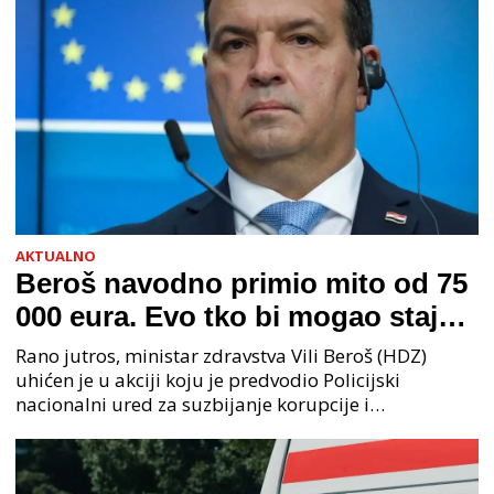
AKTUALNO
Beroš navodno primio mito od 75
000 eura. Evo tko bi mogao stajati
na čelu zločinačkog udruženja
Rano jutros, ministar zdravstva Vili Beroš (HDZ)
uhićen je u akciji koju je predvodio Policijski
nacionalni ured za suzbijanje korupcije i
organiziranog kriminaliteta (PNUSKOK). Prema
priopćenju USKOK