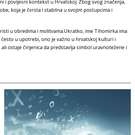
ni i povijesni kontekst u Hrvatskoj. Zbog svog značenja,
e, koja je čvrsta i stabilna u svojim postupcima i
oristi u obredima i molitvama.Ukratko, ime Tihomirka ima
često u upotrebi, ono je važno u hrvatskoj kulturi i
 ali ostaje činjenica da predstavlja simbol uravnotežene i