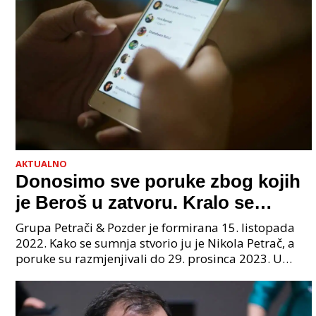
AKTUALNO
Donosimo sve poruke zbog kojih
je Beroš u zatvoru. Kralo se
godinama. Tko će iz vlade biti
Grupa Petrači & Pozder je formirana 15. listopada
sljedeći uhićen?
2022. Kako se sumnja stvorio ju je Nikola Petrač, a
poruke su razmjenjivali do 29. prosinca 2023. U
grupi je bilo 4 osobe: jedan je bio "Tata", drugi