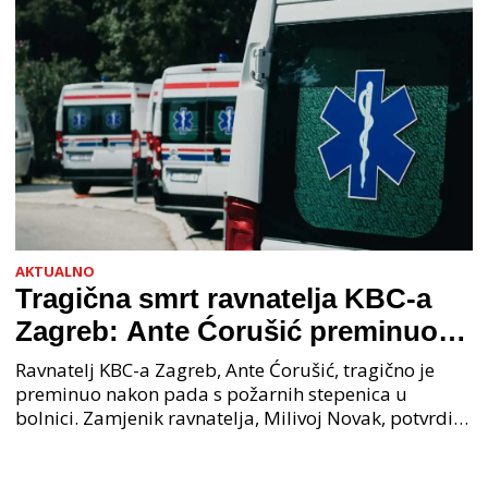
AKTUALNO
Tragična smrt ravnatelja KBC-a
Zagreb: Ante Ćorušić preminuo
nakon pada u bolnici, policija na
Ravnatelj KBC-a Zagreb, Ante Ćorušić, tragično je
mjestu događaja
preminuo nakon pada s požarnih stepenica u
bolnici. Zamjenik ravnatelja, Milivoj Novak, potvrdio
je tužnu vijest o smrti svog kolege. Ministar zdravs