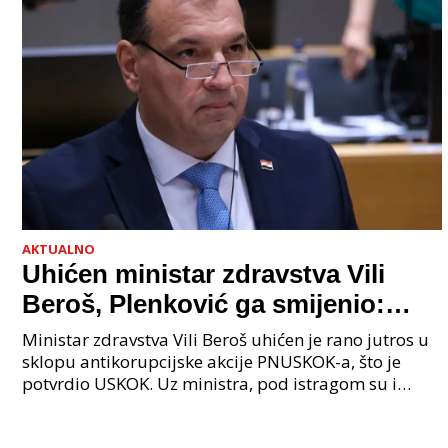
AKTUALNO
Uhićen ministar zdravstva Vili
Beroš, Plenković ga smijenio:
Istraga USKOK-a zbog korupcije
Ministar zdravstva Vili Beroš uhićen je rano jutros u
sklopu antikorupcijske akcije PNUSKOK-a, što je
potvrdio USKOK. Uz ministra, pod istragom su i
nekoliko visokopozicioniranih liječnika, uključujuć