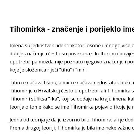
Tihomirka - značenje i porijeklo im
Imena su jedinstveni identifikatori osobe i mnogo više
dublje značenje i često su povezana s kulturom i povije
upotrebi, pa možda nije poznato njegovo značenje i po
koje je složenica riječi "tihu" i "mir".
Tihu označava tišinu, a mir označava nedostatak buke il
Tihomir je u Hrvatskoj često u upotrebi, ali Tihomirka s
Tihomir i sufiksa "-ka", koji se dodaje na kraju imena k
teorija o tome kako se ime Tihomirka pojavilo i koje je 
Jedna od teorija je da je izvorno bilo Tihomira, ali je do
Prema drugoj teoriji, Tihomirka je bila ime neke važne o