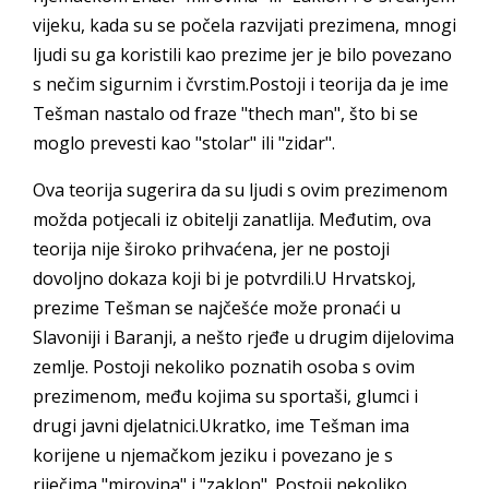
vijeku, kada su se počela razvijati prezimena, mnogi
ljudi su ga koristili kao prezime jer je bilo povezano
s nečim sigurnim i čvrstim.Postoji i teorija da je ime
Tešman nastalo od fraze "thech man", što bi se
moglo prevesti kao "stolar" ili "zidar".
Ova teorija sugerira da su ljudi s ovim prezimenom
možda potjecali iz obitelji zanatlija. Međutim, ova
teorija nije široko prihvaćena, jer ne postoji
dovoljno dokaza koji bi je potvrdili.U Hrvatskoj,
prezime Tešman se najčešće može pronaći u
Slavoniji i Baranji, a nešto rjeđe u drugim dijelovima
zemlje. Postoji nekoliko poznatih osoba s ovim
prezimenom, među kojima su sportaši, glumci i
drugi javni djelatnici.Ukratko, ime Tešman ima
korijene u njemačkom jeziku i povezano je s
riječima "mirovina" i "zaklon". Postoji nekoliko