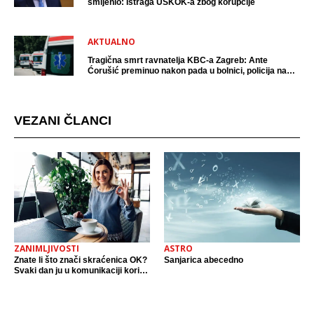
smijenio: Istraga USKOK-a zbog korupcije
AKTUALNO
Tragična smrt ravnatelja KBC-a Zagreb: Ante
Ćorušić preminuo nakon pada u bolnici, policija na
mjestu događaja
VEZANI ČLANCI
ZANIMLJIVOSTI
ASTRO
Znate li što znači skraćenica OK?
Sanjarica abecedno
Svaki dan ju u komunikaciji koristi
cijeli svijet.