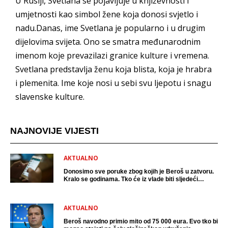
U Rusiji, Svetlana se pojavljuje u književnosti i
umjetnosti kao simbol žene koja donosi svjetlo i
nadu.Danas, ime Svetlana je popularno i u drugim
dijelovima svijeta. Ono se smatra međunarodnim
imenom koje prevazilazi granice kulture i vremena.
Svetlana predstavlja ženu koja blista, koja je hrabra
i plemenita. Ime koje nosi u sebi svu ljepotu i snagu
slavenske kulture.
NAJNOVIJE VIJESTI
AKTUALNO
Donosimo sve poruke zbog kojih je Beroš u zatvoru.
Kralo se godinama. Tko će iz vlade biti sljedeći
uhićen?
AKTUALNO
Beroš navodno primio mito od 75 000 eura. Evo tko bi