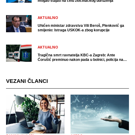
mogao stajati na čelu zločinačkog udruženja
AKTUALNO
Uhićen ministar zdravstva Vili Beroš, Plenković ga
smijenio: Istraga USKOK-a zbog korupcije
AKTUALNO
Tragična smrt ravnatelja KBC-a Zagreb: Ante
Ćorušić preminuo nakon pada u bolnici, policija na
mjestu događaja
VEZANI ČLANCI