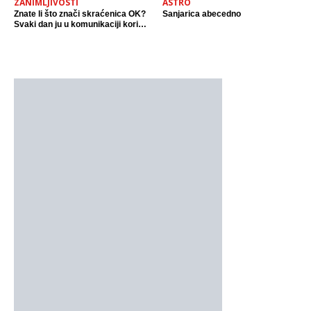
ZANIMLJIVOSTI
ASTRO
Znate li što znači skraćenica OK?
Sanjarica abecedno
Svaki dan ju u komunikaciji koristi
cijeli svijet.