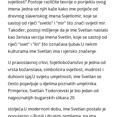
svjetlosti".Postoje različite teorije o porijeklu ovog
imena. Jedna od njih kaže kako ime potječe od
drevnog slavenskog imena Svjetlomir, koje se
sastoji od riječi "svetlo" i "mir" što znači svijetli mir.
Također, postoji mišljenje da je ime Svetlan nastalo
kao ženska verzija imena Svetlin, koje se sastoji od
riječi "svet" i "lin" što označava ljubav.U nekim
kulturama ime Svetlan ima i vjersko značenje.
U pravoslavnoj crkvi, Svjetlobožanstvo je jedna od
vrsta božanstava, simbolizira svjetlost, mudrost i
duhovni sjaj.U svijetu umjetnosti, ime Svetlan se
često pojavljuje u djelima poznatih umjetnika.
Primjerice, Svetlan Todorcevski je bio jedan od
najpoznatijih bugarskih slikara 20.
stoljeća.U modernom dobu, ime Svetlan postalo je
popularno u Rusiji i drugim zemljama, pa ima