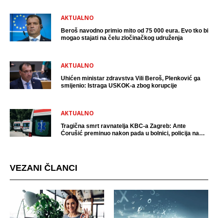
AKTUALNO
Beroš navodno primio mito od 75 000 eura. Evo tko bi
mogao stajati na čelu zločinačkog udruženja
AKTUALNO
Uhićen ministar zdravstva Vili Beroš, Plenković ga
smijenio: Istraga USKOK-a zbog korupcije
AKTUALNO
Tragična smrt ravnatelja KBC-a Zagreb: Ante
Ćorušić preminuo nakon pada u bolnici, policija na
mjestu događaja
VEZANI ČLANCI