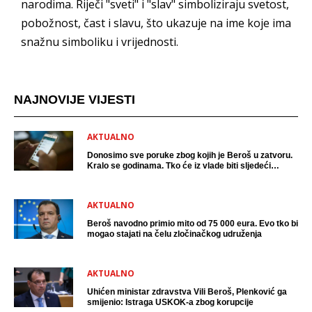
narodima. Riječi "sveti" i "slav" simboliziraju svetost,
pobožnost, čast i slavu, što ukazuje na ime koje ima
snažnu simboliku i vrijednosti.
NAJNOVIJE VIJESTI
AKTUALNO
Donosimo sve poruke zbog kojih je Beroš u zatvoru.
Kralo se godinama. Tko će iz vlade biti sljedeći
uhićen?
AKTUALNO
Beroš navodno primio mito od 75 000 eura. Evo tko bi
mogao stajati na čelu zločinačkog udruženja
AKTUALNO
Uhićen ministar zdravstva Vili Beroš, Plenković ga
smijenio: Istraga USKOK-a zbog korupcije