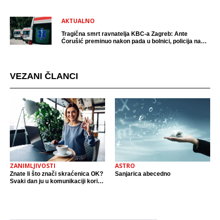
AKTUALNO
Tragična smrt ravnatelja KBC-a Zagreb: Ante
Ćorušić preminuo nakon pada u bolnici, policija na
mjestu događaja
VEZANI ČLANCI
ZANIMLJIVOSTI
ASTRO
Znate li što znači skraćenica OK?
Sanjarica abecedno
Svaki dan ju u komunikaciji koristi
cijeli svijet.