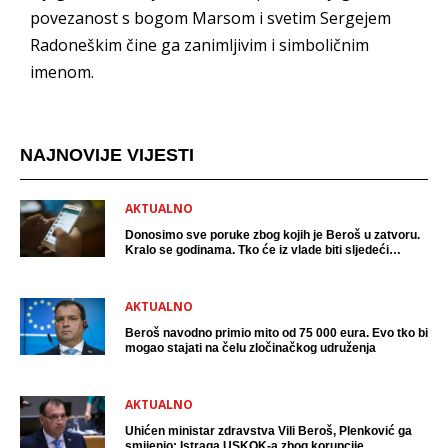
povezanost s bogom Marsom i svetim Sergejem
Radoneškim čine ga zanimljivim i simboličnim
imenom.
NAJNOVIJE VIJESTI
AKTUALNO
Donosimo sve poruke zbog kojih je Beroš u zatvoru.
Kralo se godinama. Tko će iz vlade biti sljedeći
uhićen?
AKTUALNO
Beroš navodno primio mito od 75 000 eura. Evo tko bi
mogao stajati na čelu zločinačkog udruženja
AKTUALNO
Uhićen ministar zdravstva Vili Beroš, Plenković ga
smijenio: Istraga USKOK-a zbog korupcije