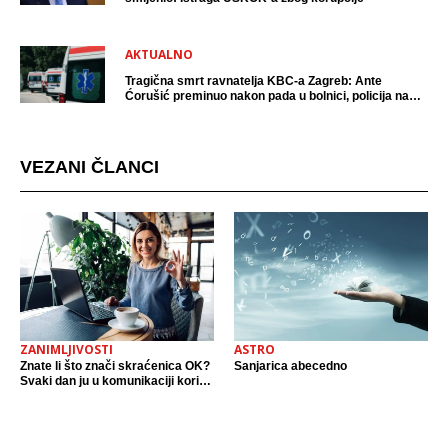
AKTUALNO
Tragična smrt ravnatelja KBC-a Zagreb: Ante
Ćorušić preminuo nakon pada u bolnici, policija na
mjestu događaja
VEZANI ČLANCI
ZANIMLJIVOSTI
ASTRO
Znate li što znači skraćenica OK?
Sanjarica abecedno
Svaki dan ju u komunikaciji koristi
cijeli svijet.