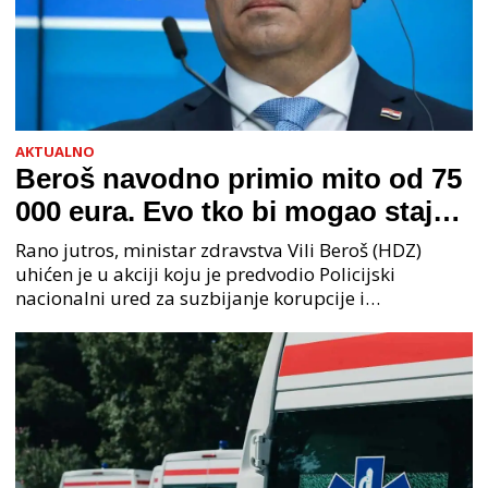
AKTUALNO
Beroš navodno primio mito od 75
000 eura. Evo tko bi mogao stajati
na čelu zločinačkog udruženja
Rano jutros, ministar zdravstva Vili Beroš (HDZ)
uhićen je u akciji koju je predvodio Policijski
nacionalni ured za suzbijanje korupcije i
organiziranog kriminaliteta (PNUSKOK). Prema
priopćenju USKOK