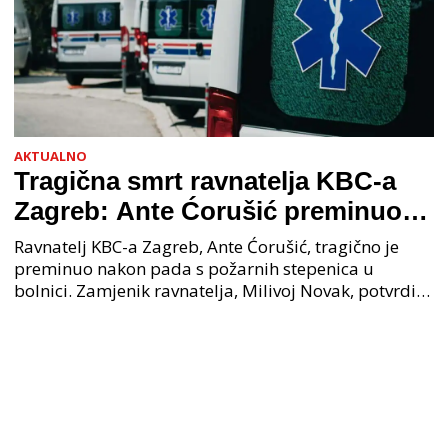
AKTUALNO
Tragična smrt ravnatelja KBC-a
Zagreb: Ante Ćorušić preminuo
nakon pada u bolnici, policija na
Ravnatelj KBC-a Zagreb, Ante Ćorušić, tragično je
mjestu događaja
preminuo nakon pada s požarnih stepenica u
bolnici. Zamjenik ravnatelja, Milivoj Novak, potvrdio
je tužnu vijest o smrti svog kolege. Ministar zdravs