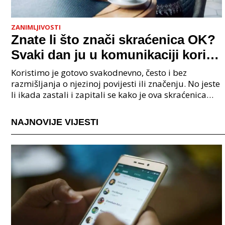
ZANIMLJIVOSTI
Znate li što znači skraćenica OK?
Svaki dan ju u komunikaciji koristi
cijeli svijet.
Koristimo je gotovo svakodnevno, često i bez
razmišljanja o njezinoj povijesti ili značenju. No jeste
li ikada zastali i zapitali se kako je ova skraćenica
postala tako raširena i što zapravo znači?
NAJNOVIJE VIJESTI