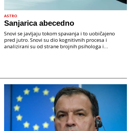
ASTRO
Sanjarica abecedno
Snovi se javljaju tokom spavanja i to uobičajeno
pred jutro. Snovi su dio kognitivnih procesa i
analizirani su od strane brojnih psihologa i
psihijatra. Jedan od najpoznatijih psihologa Freud je
anali