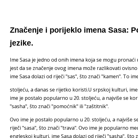
Značenje i porijeklo imena Sasa: Pov
jezike.
Ime Sasa je jedno od onih imena koja se mogu pronaći u 
jest da se značenje ovog imena može razlikovati ovisno o 
ime Sasa dolazi od riječi "sas", što znači "kamen". To im
stoljeću, a danas se rijetko koristi.U srpskoj kulturi, im
ime je postalo popularno u 20. stoljeću, a najviše se koris
"sasha", što znači "pomoćnik" ili "zaštitnik".
Ovo ime je postalo popularno u 20. stoljeću, a najviše se
riječi "sasa", što znači "trava". Ovo ime je popularno 
engleskoj kulturi, ime Sasa dolazi od riječi "sasha", što