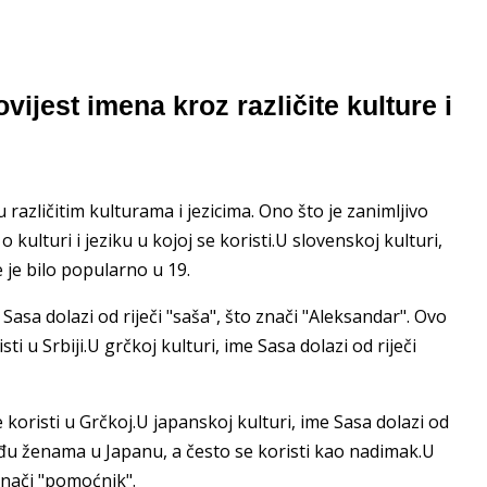
ijest imena kroz različite kulture i
različitim kulturama i jezicima. Ono što je zanimljivo
kulturi i jeziku u kojoj se koristi.U slovenskoj kulturi,
e je bilo popularno u 19.
e Sasa dolazi od riječi "saša", što znači "Aleksandar". Ovo
ti u Srbiji.U grčkoj kulturi, ime Sasa dolazi od riječi
 koristi u Grčkoj.U japanskoj kulturi, ime Sasa dolazi od
među ženama u Japanu, a često se koristi kao nadimak.U
 znači "pomoćnik".