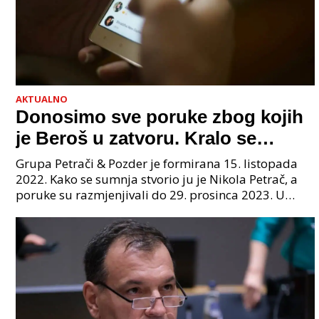
AKTUALNO
Donosimo sve poruke zbog kojih
je Beroš u zatvoru. Kralo se
godinama. Tko će iz vlade biti
Grupa Petrači & Pozder je formirana 15. listopada
sljedeći uhićen?
2022. Kako se sumnja stvorio ju je Nikola Petrač, a
poruke su razmjenjivali do 29. prosinca 2023. U
grupi je bilo 4 osobe: jedan je bio "Tata", drugi