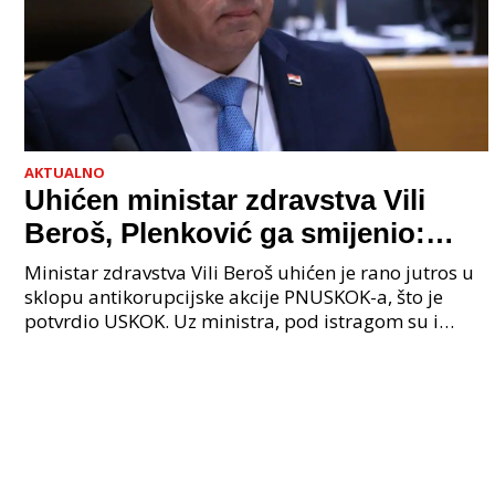
AKTUALNO
Uhićen ministar zdravstva Vili
Beroš, Plenković ga smijenio:
Istraga USKOK-a zbog korupcije
Ministar zdravstva Vili Beroš uhićen je rano jutros u
sklopu antikorupcijske akcije PNUSKOK-a, što je
potvrdio USKOK. Uz ministra, pod istragom su i
nekoliko visokopozicioniranih liječnika, uključujuć