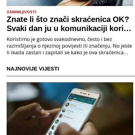
ZANIMLJIVOSTI
Znate li što znači skraćenica OK?
Svaki dan ju u komunikaciji koristi
cijeli svijet.
Koristimo je gotovo svakodnevno, često i bez
razmišljanja o njezinoj povijesti ili značenju. No jeste
li ikada zastali i zapitali se kako je ova skraćenica
postala tako raširena i što zapravo znači?
NAJNOVIJE VIJESTI