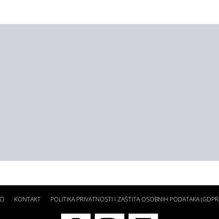
ĆI
KONTAKT
POLITIKA PRIVATNOSTI I ZAŠTITA OSOBNIH PODATAKA (GDPR