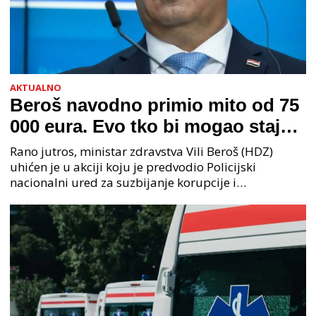
AKTUALNO
Beroš navodno primio mito od 75
000 eura. Evo tko bi mogao stajati
na čelu zločinačkog udruženja
Rano jutros, ministar zdravstva Vili Beroš (HDZ)
uhićen je u akciji koju je predvodio Policijski
nacionalni ured za suzbijanje korupcije i
organiziranog kriminaliteta (PNUSKOK). Prema
priopćenju USKOK