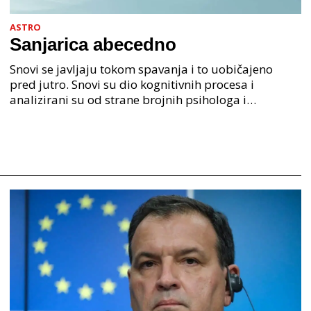
ASTRO
Sanjarica abecedno
Snovi se javljaju tokom spavanja i to uobičajeno
pred jutro. Snovi su dio kognitivnih procesa i
analizirani su od strane brojnih psihologa i
psihijatra. Jedan od najpoznatijih psihologa Freud je
anali