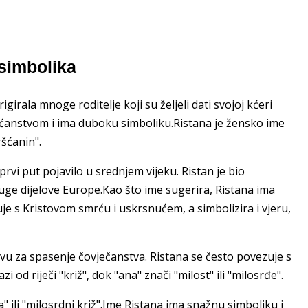
 simbolika
igirala mnoge roditelje koji su željeli dati svojoj kćeri
šćanstvom i ima duboku simboliku.Ristana je žensko ime
ršćanin".
rvi put pojavilo u srednjem vijeku. Ristan je bio
uge dijelove Europe.Kao što ime sugerira, Ristana ima
 s Kristovom smrću i uskrsnućem, a simbolizira i vjeru,
rtvu za spasenje čovječanstva. Ristana se često povezuje s
lazi od riječi "križ", dok "ana" znači "milost" ili "milosrđe".
 ili "milosrdni križ".Ime Ristana ima snažnu simboliku i