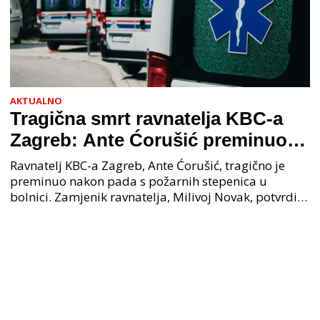
AKTUALNO
Tragična smrt ravnatelja KBC-a
Zagreb: Ante Ćorušić preminuo
nakon pada u bolnici, policija na
Ravnatelj KBC-a Zagreb, Ante Ćorušić, tragično je
mjestu događaja
preminuo nakon pada s požarnih stepenica u
bolnici. Zamjenik ravnatelja, Milivoj Novak, potvrdio
je tužnu vijest o smrti svog kolege. Ministar zdravs