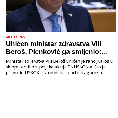
AKTUALNO
Uhićen ministar zdravstva Vili
Beroš, Plenković ga smijenio:
Istraga USKOK-a zbog korupcije
Ministar zdravstva Vili Beroš uhićen je rano jutros u
sklopu antikorupcijske akcije PNUSKOK-a, što je
potvrdio USKOK. Uz ministra, pod istragom su i
nekoliko visokopozicioniranih liječnika, uključujuć