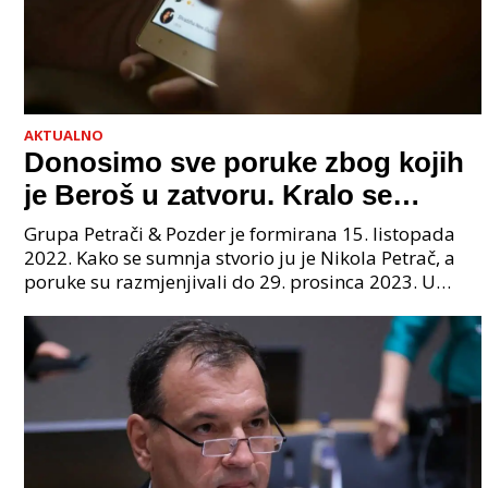
AKTUALNO
Donosimo sve poruke zbog kojih
je Beroš u zatvoru. Kralo se
godinama. Tko će iz vlade biti
Grupa Petrači & Pozder je formirana 15. listopada
sljedeći uhićen?
2022. Kako se sumnja stvorio ju je Nikola Petrač, a
poruke su razmjenjivali do 29. prosinca 2023. U
grupi je bilo 4 osobe: jedan je bio "Tata", drugi