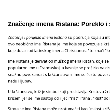
Značenje imena Ristana: Poreklo i
Značenje i porijeklo imena Ristana
su područja koja su intr
ovo neobično ime. Ristana je ime koje se povezuje s kr
koje dolazi od latinskog imena Christianus, što znači "k
Ime Ristana je derivat od muškog imena Ristan, koje se p
popularno ime u Francuskoj, a kasnije se proširio na dr
snažnu povezanost s kršćanstvom. Ime se često povezuje
nadu i ljubav.
U kršćanstvu, križ je simbol koji predstavlja Kristovu ž
križem, jer se ime sastoji od riječi "rist" i "ana". "Rist" do
Stoga se ime Ristana može protumačiti kao "milost križa"