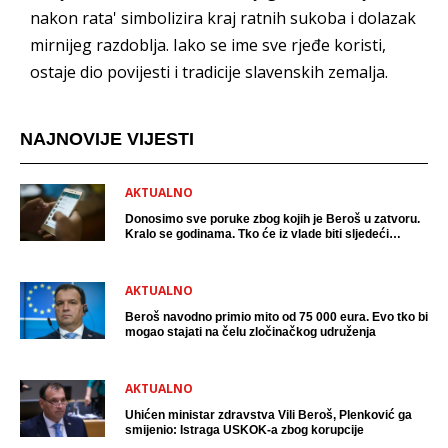
nakon rata' simbolizira kraj ratnih sukoba i dolazak
mirnijeg razdoblja. Iako se ime sve rjeđe koristi,
ostaje dio povijesti i tradicije slavenskih zemalja.
NAJNOVIJE VIJESTI
AKTUALNO
Donosimo sve poruke zbog kojih je Beroš u zatvoru.
Kralo se godinama. Tko će iz vlade biti sljedeći
uhićen?
AKTUALNO
Beroš navodno primio mito od 75 000 eura. Evo tko bi
mogao stajati na čelu zločinačkog udruženja
AKTUALNO
Uhićen ministar zdravstva Vili Beroš, Plenković ga
smijenio: Istraga USKOK-a zbog korupcije