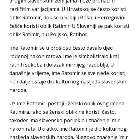
drugim slavenskim zemljama može pronaći u
različitim varijacijama. U Hrvatskoj se često koristi
oblik Ratomir, dok se u Srbiji i Bosni i Hercegovini
češće koristi oblik Ratimir. U Sloveniji se pak koristi
oblik Ratimir, a u Poljskoj Ratibor.
Ime Ratomir se u prošlosti često davalo djeci
rođenoj nakon ratova. Ime je simboliziralo kraj
ratnih sukoba i dolazak mirnijeg razdoblja. U
današnje vrijeme, ime Ratomir se sve rjeđe koristi,
no i dalje ostaje dio kulturnog nasljeđa slavenskih
naroda.
Uz ime Ratomir, postoji i ženski oblik ovog imena -
Ratimira. Iako se ženski oblik ne koristi često,
također ima slavensko porijeklo i značenje 'mir
nakon rata'.Ukratko, ime Ratomir je dio kulturnog
nasljeđa slavenskih naroda. Njegovo značenje 'mir