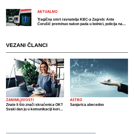
AKTUALNO
Tragična smrt ravnatelja KBC-a Zagreb: Ante
Ćorušić preminuo nakon pada u bolnici, policija na
mjestu događaja
VEZANI ČLANCI
ZANIMLJIVOSTI
ASTRO
Znate li što znači skraćenica OK?
Sanjarica abecedno
Svaki dan ju u komunikaciji koristi
cijeli svijet.