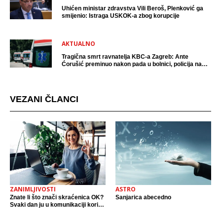
Uhićen ministar zdravstva Vili Beroš, Plenković ga
smijenio: Istraga USKOK-a zbog korupcije
AKTUALNO
Tragična smrt ravnatelja KBC-a Zagreb: Ante
Ćorušić preminuo nakon pada u bolnici, policija na
mjestu događaja
VEZANI ČLANCI
ZANIMLJIVOSTI
ASTRO
Znate li što znači skraćenica OK?
Sanjarica abecedno
Svaki dan ju u komunikaciji koristi
cijeli svijet.