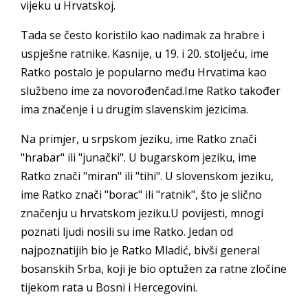
vijeku u Hrvatskoj.
Tada se često koristilo kao nadimak za hrabre i
uspješne ratnike. Kasnije, u 19. i 20. stoljeću, ime
Ratko postalo je popularno među Hrvatima kao
službeno ime za novorođenčad.Ime Ratko također
ima značenje i u drugim slavenskim jezicima.
Na primjer, u srpskom jeziku, ime Ratko znači
"hrabar" ili "junački". U bugarskom jeziku, ime
Ratko znači "miran" ili "tihi". U slovenskom jeziku,
ime Ratko znači "borac" ili "ratnik", što je slično
značenju u hrvatskom jeziku.U povijesti, mnogi
poznati ljudi nosili su ime Ratko. Jedan od
najpoznatijih bio je Ratko Mladić, bivši general
bosanskih Srba, koji je bio optužen za ratne zločine
tijekom rata u Bosni i Hercegovini.