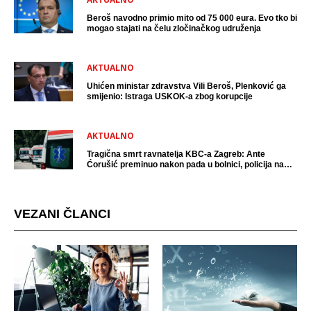
Beroš navodno primio mito od 75 000 eura. Evo tko bi
mogao stajati na čelu zločinačkog udruženja
AKTUALNO
Uhićen ministar zdravstva Vili Beroš, Plenković ga
smijenio: Istraga USKOK-a zbog korupcije
AKTUALNO
Tragična smrt ravnatelja KBC-a Zagreb: Ante
Ćorušić preminuo nakon pada u bolnici, policija na
mjestu događaja
VEZANI ČLANCI