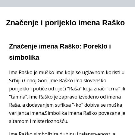
Značenje i porijeklo imena Raško
Značenje imena Raško: Poreklo i
simbolika
Ime Raško je muško ime koje se uglavnom koristi u
Srbiji i Crnoj Gori. Ime Raško ima slovensko
porijeklo i potiče od riječi "Raša" koja znači "crna" ili
"tamna". Ime Raško je zapravo izvedeno od imena
Raša, a dodavanjem sufiksa "-ko" dobiva se muška
varijanta imena.Simbolika imena Raško povezana je
s tamom i misterioznošću.
Ime Raško simbolizira dubinu i tajanstvenost, a