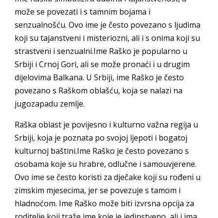
može se povezati i s tamnim bojama i
senzualnošću. Ovo ime je često povezano s ljudima
koji su tajanstveni i misteriozni, ali i s onima koji su
strastveni i senzualni.Ime Raško je popularno u
Srbiji i Crnoj Gori, ali se može pronaći i u drugim
dijelovima Balkana. U Srbiji, ime Raško je često
povezano s Raškom oblašću, koja se nalazi na
jugozapadu zemlje.
Raška oblast je povijesno i kulturno važna regija u
Srbiji, koja je poznata po svojoj ljepoti i bogatoj
kulturnoj baštini.Ime Raško je često povezano s
osobama koje su hrabre, odlučne i samouvjerene.
Ovo ime se često koristi za dječake koji su rođeni u
zimskim mjesecima, jer se povezuje s tamom i
hladnoćom. Ime Raško može biti izvrsna opcija za
roditelje koji traže ime koje je jedinstveno, ali i ima