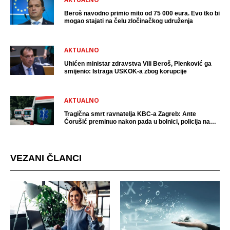
Beroš navodno primio mito od 75 000 eura. Evo tko bi
mogao stajati na čelu zločinačkog udruženja
AKTUALNO
Uhićen ministar zdravstva Vili Beroš, Plenković ga
smijenio: Istraga USKOK-a zbog korupcije
AKTUALNO
Tragična smrt ravnatelja KBC-a Zagreb: Ante
Ćorušić preminuo nakon pada u bolnici, policija na
mjestu događaja
VEZANI ČLANCI