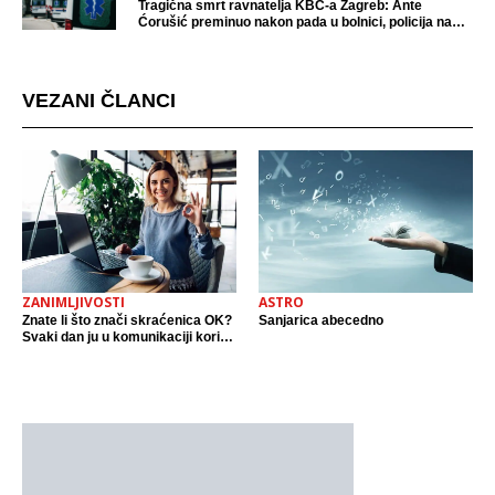
Tragična smrt ravnatelja KBC-a Zagreb: Ante
Ćorušić preminuo nakon pada u bolnici, policija na
mjestu događaja
VEZANI ČLANCI
ZANIMLJIVOSTI
ASTRO
Znate li što znači skraćenica OK?
Sanjarica abecedno
Svaki dan ju u komunikaciji koristi
cijeli svijet.