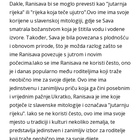
Dakle, Ranisava bi se moglo prevesti kao "jutarnja
rijeka" ili "rijeka koja teče ujutro".Ovo ime ima svoje
korijene u slavenskoj mitologiji, gdje se Sava
smatrala božanstvom koja je štitila vodu i vodene
izvore. Također, Sava je bila povezana s plodnošću
i obnovom prirode, što je možda razlog zašto se
ime Ranisava povezuje s jutrom i novim
počecima.Iako se ime Ranisava ne koristi često, ono
je i danas popularno među roditeljima koji traže
neobično ime za svoje dijete. Ovo ime ima
jedinstvenu i zanimljivu priču koja ga čini posebnim
i vrijednim pažnje.Ukratko, Ranisava je ime koje
potječe iz slavenske mitologije i označava "jutarnju
rijeku". Iako se ne koristi često, ovo ime ima svoje
mjesto u tradiciji i kulturi nekoliko zemalja, te
predstavlja jedinstven i zanimljiv izbor za roditelje
koji traže neobično ime za svoje dijete.