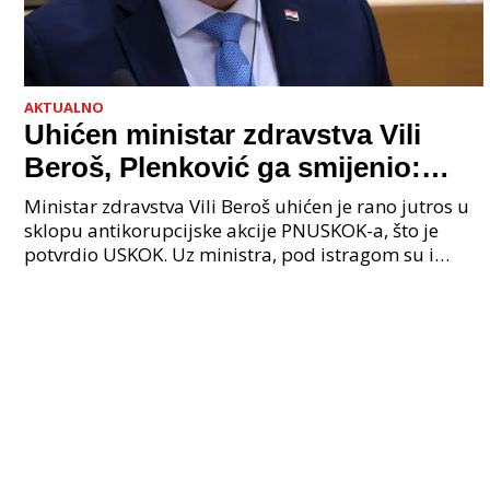
AKTUALNO
Uhićen ministar zdravstva Vili
Beroš, Plenković ga smijenio:
Istraga USKOK-a zbog korupcije
Ministar zdravstva Vili Beroš uhićen je rano jutros u
sklopu antikorupcijske akcije PNUSKOK-a, što je
potvrdio USKOK. Uz ministra, pod istragom su i
nekoliko visokopozicioniranih liječnika, uključujuć