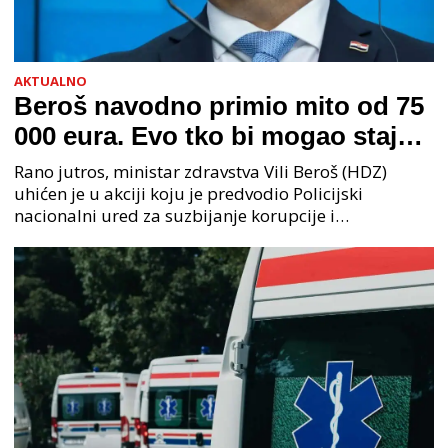
AKTUALNO
Beroš navodno primio mito od 75
000 eura. Evo tko bi mogao stajati
na čelu zločinačkog udruženja
Rano jutros, ministar zdravstva Vili Beroš (HDZ)
uhićen je u akciji koju je predvodio Policijski
nacionalni ured za suzbijanje korupcije i
organiziranog kriminaliteta (PNUSKOK). Prema
priopćenju USKOK