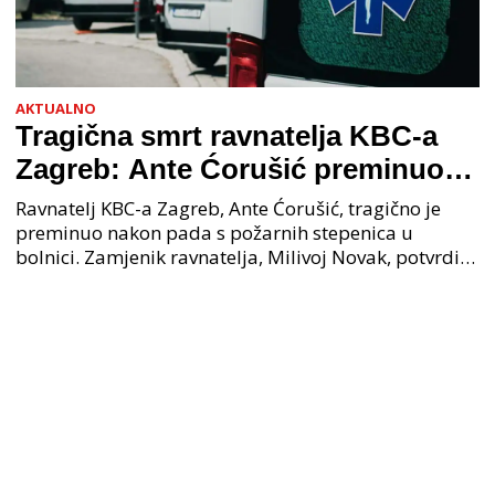
AKTUALNO
Tragična smrt ravnatelja KBC-a
Zagreb: Ante Ćorušić preminuo
nakon pada u bolnici, policija na
Ravnatelj KBC-a Zagreb, Ante Ćorušić, tragično je
mjestu događaja
preminuo nakon pada s požarnih stepenica u
bolnici. Zamjenik ravnatelja, Milivoj Novak, potvrdio
je tužnu vijest o smrti svog kolege. Ministar zdravs