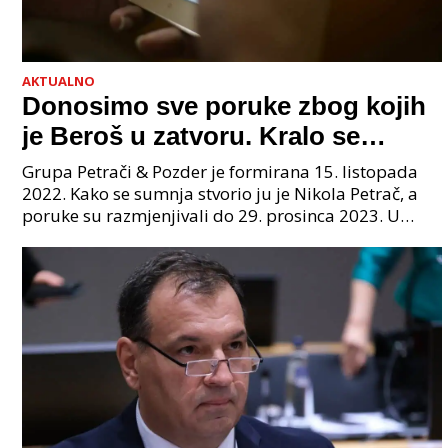
AKTUALNO
Donosimo sve poruke zbog kojih
je Beroš u zatvoru. Kralo se
godinama. Tko će iz vlade biti
Grupa Petrači & Pozder je formirana 15. listopada
sljedeći uhićen?
2022. Kako se sumnja stvorio ju je Nikola Petrač, a
poruke su razmjenjivali do 29. prosinca 2023. U
grupi je bilo 4 osobe: jedan je bio "Tata", drugi