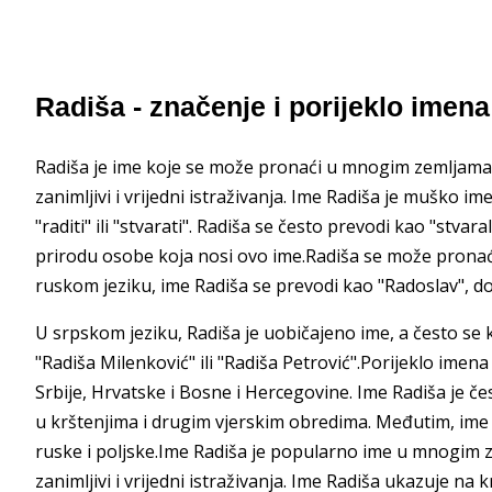
Radiša - značenje i porijeklo imena
Radiša je ime koje se može pronaći u mnogim zemljama š
zanimljivi i vrijedni istraživanja. Ime Radiša je muško im
"raditi" ili "stvarati". Radiša se često prevodi kao "stvar
prirodu osobe koja nosi ovo ime.Radiša se može pronaći u
ruskom jeziku, ime Radiša se prevodi kao "Radoslav", d
U srpskom jeziku, Radiša je uobičajeno ime, a često se 
"Radiša Milenković" ili "Radiša Petrović".Porijeklo imen
Srbije, Hrvatske i Bosne i Hercegovine. Ime Radiša je č
u krštenjima i drugim vjerskim obredima. Međutim, ime
ruske i poljske.Ime Radiša je popularno ime u mnogim z
zanimljivi i vrijedni istraživanja. Ime Radiša ukazuje na