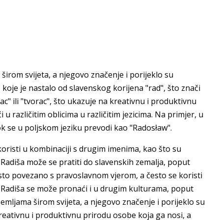
irom svijeta, a njegovo značenje i porijeklo su
e koje je nastalo od slavenskog korijena "rad", što znači
alac" ili "tvorac", što ukazuje na kreativnu i produktivnu
 različitim oblicima u različitim jezicima. Na primjer, u
ok se u poljskom jeziku prevodi kao "Radosław".
koristi u kombinaciji s drugim imenima, kao što su
a Radiša može se pratiti do slavenskih zemalja, poput
esto povezano s pravoslavnom vjerom, a često se koristi
 Radiša se može pronaći i u drugim kulturama, poput
emljama širom svijeta, a njegovo značenje i porijeklo su
 kreativnu i produktivnu prirodu osobe koja ga nosi, a