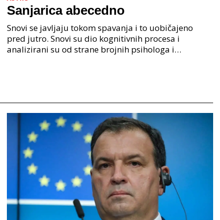
Sanjarica abecedno
Snovi se javljaju tokom spavanja i to uobičajeno
pred jutro. Snovi su dio kognitivnih procesa i
analizirani su od strane brojnih psihologa i
psihijatra. Jedan od najpoznatijih psihologa Freud je
anali