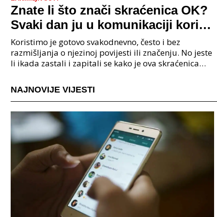
Znate li što znači skraćenica OK?
Svaki dan ju u komunikaciji koristi
cijeli svijet.
Koristimo je gotovo svakodnevno, često i bez
razmišljanja o njezinoj povijesti ili značenju. No jeste
li ikada zastali i zapitali se kako je ova skraćenica
postala tako raširena i što zapravo znači?
NAJNOVIJE VIJESTI