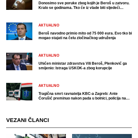
Donosimo sve poruke zbog kojih je Beroš u zatvoru.
Kralo se godinama. Tko će iz vlade biti sljedeći
uhićen?
AKTUALNO
Beroš navodno primio mito od 75 000 eura. Evo tko bi
mogao stajati na čelu zločinačkog udruženja
AKTUALNO
Uhićen ministar zdravstva Vili Beroš, Plenković ga
smijenio: Istraga USKOK-a zbog korupcije
AKTUALNO
Tragična smrt ravnatelja KBC-a Zagreb: Ante
Ćorušić preminuo nakon pada u bolnici, policija na
mjestu događaja
VEZANI ČLANCI