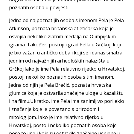
poznatih osoba u povijesti.
Jedna od najpoznatijih osoba s imenom Pela je Pela
Atkinson, poznata britanska atletičarka koja je
osvojila nekoliko zlatnih medalja na Olimpijskim
igrama. Također, postoji i grad Pella u Grčkoj, koji
je bio važan u antičko doba i koji se i danas smatra
jednim od najvažnijih arheoloških nalazišta u
Grčkoj.Iako je ime Pela relativno rijetko u Hrvatskoj,
postoji nekoliko poznatih osoba s tim imenom.
Jedna od njih je Pela Brečić, poznata hrvatska
glumica koja je ostvarila značajne uloge u kazalištu
i na filmu.Ukratko, ime Pela ima zanimljivo porijeklo
i značenje koje je povezano s prirodom i
mitologijom. Iako je ime relativno rijetko u
Hrvatskoj, postoji nekoliko poznatih osoba koje
nose to ime i koje su ostvarile značajne uspjehe u