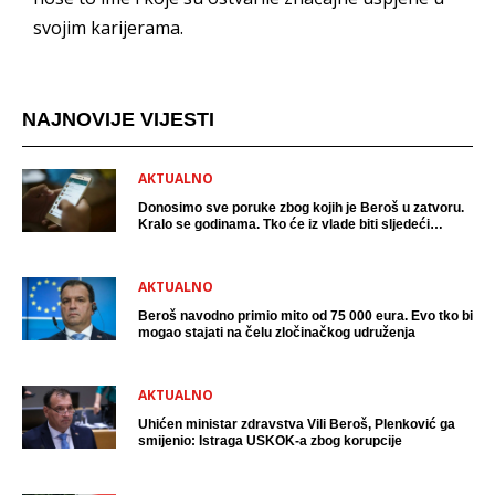
svojim karijerama.
NAJNOVIJE VIJESTI
AKTUALNO
Donosimo sve poruke zbog kojih je Beroš u zatvoru.
Kralo se godinama. Tko će iz vlade biti sljedeći
uhićen?
AKTUALNO
Beroš navodno primio mito od 75 000 eura. Evo tko bi
mogao stajati na čelu zločinačkog udruženja
AKTUALNO
Uhićen ministar zdravstva Vili Beroš, Plenković ga
smijenio: Istraga USKOK-a zbog korupcije