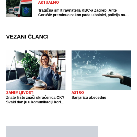
AKTUALNO
Tragična smrt ravnatelja KBC-a Zagreb: Ante
Ćorušić preminuo nakon pada u bolnici, policija na
mjestu događaja
VEZANI ČLANCI
ZANIMLJIVOSTI
ASTRO
Znate li što znači skraćenica OK?
Sanjarica abecedno
Svaki dan ju u komunikaciji koristi
cijeli svijet.