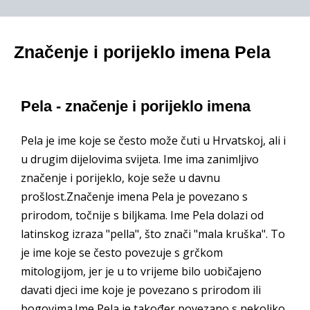
Značenje i porijeklo imena Pela
Pela - značenje i porijeklo imena
Pela je ime koje se često može čuti u Hrvatskoj, ali i
u drugim dijelovima svijeta. Ime ima zanimljivo
značenje i porijeklo, koje seže u davnu
prošlost.Značenje imena Pela je povezano s
prirodom, točnije s biljkama. Ime Pela dolazi od
latinskog izraza "pella", što znači "mala kruška". To
je ime koje se često povezuje s grčkom
mitologijom, jer je u to vrijeme bilo uobičajeno
davati djeci ime koje je povezano s prirodom ili
bogovima.Ime Pela je također povezano s nekoliko