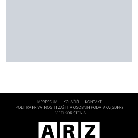
IMPRESSUM
KOLAČIĆI
KONTAKT
POLITIKA PRIVATNOSTI I ZAŠTITA OSOBNIH PODATAKA (GDPR)
UVJETI KORIŠTENJA