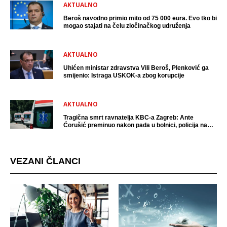
AKTUALNO
Beroš navodno primio mito od 75 000 eura. Evo tko bi
mogao stajati na čelu zločinačkog udruženja
AKTUALNO
Uhićen ministar zdravstva Vili Beroš, Plenković ga
smijenio: Istraga USKOK-a zbog korupcije
AKTUALNO
Tragična smrt ravnatelja KBC-a Zagreb: Ante
Ćorušić preminuo nakon pada u bolnici, policija na
mjestu događaja
VEZANI ČLANCI