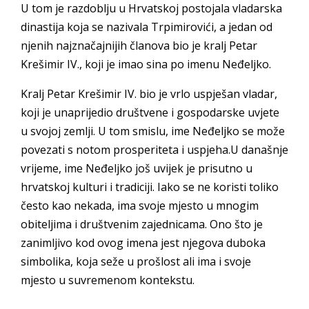
U tom je razdoblju u Hrvatskoj postojala vladarska
dinastija koja se nazivala Trpimirovići, a jedan od
njenih najznačajnijih članova bio je kralj Petar
Krešimir IV., koji je imao sina po imenu Neđeljko.
Kralj Petar Krešimir IV. bio je vrlo uspješan vladar,
koji je unaprijedio društvene i gospodarske uvjete
u svojoj zemlji. U tom smislu, ime Neđeljko se može
povezati s notom prosperiteta i uspjeha.U današnje
vrijeme, ime Neđeljko još uvijek je prisutno u
hrvatskoj kulturi i tradiciji. Iako se ne koristi toliko
često kao nekada, ima svoje mjesto u mnogim
obiteljima i društvenim zajednicama. Ono što je
zanimljivo kod ovog imena jest njegova duboka
simbolika, koja seže u prošlost ali ima i svoje
mjesto u suvremenom kontekstu.