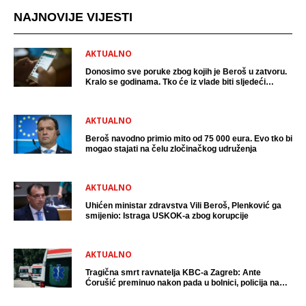
NAJNOVIJE VIJESTI
AKTUALNO
Donosimo sve poruke zbog kojih je Beroš u zatvoru.
Kralo se godinama. Tko će iz vlade biti sljedeći
uhićen?
AKTUALNO
Beroš navodno primio mito od 75 000 eura. Evo tko bi
mogao stajati na čelu zločinačkog udruženja
AKTUALNO
Uhićen ministar zdravstva Vili Beroš, Plenković ga
smijenio: Istraga USKOK-a zbog korupcije
AKTUALNO
Tragična smrt ravnatelja KBC-a Zagreb: Ante
Ćorušić preminuo nakon pada u bolnici, policija na
mjestu događaja