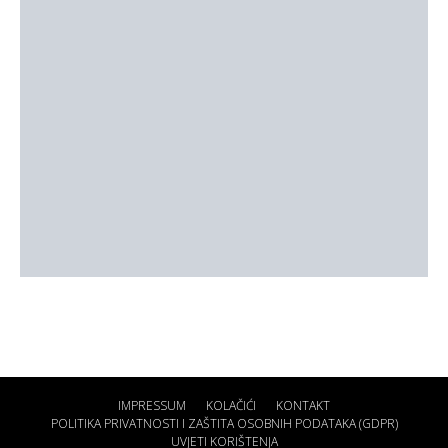
IMPRESSUM
KOLAČIĆI
KONTAKT
POLITIKA PRIVATNOSTI I ZAŠTITA OSOBNIH PODATAKA (GDPR)
UVJETI KORIŠTENJA