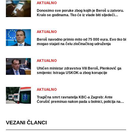
AKTUALNO
Donosimo sve poruke zbog kojih je Beroš u zatvoru.
Kralo se godinama. Tko će iz vlade biti sljedeći
uhićen?
AKTUALNO
Beroš navodno primio mito od 75 000 eura. Evo tko bi
mogao stajati na čelu zločinačkog udruženja
AKTUALNO
Uhićen ministar zdravstva Vili Beroš, Plenković ga
smijenio: Istraga USKOK-a zbog korupcije
AKTUALNO
Tragična smrt ravnatelja KBC-a Zagreb: Ante
Ćorušić preminuo nakon pada u bolnici, policija na
mjestu događaja
VEZANI ČLANCI