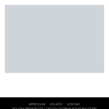
IMPRESSUM
KOLAČIĆI
KONTAKT
POLITIKA PRIVATNOSTI I ZAŠTITA OSOBNIH PODATAKA (GDPR)