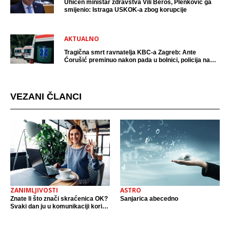
Uhićen ministar zdravstva Vili Beroš, Plenković ga
smijenio: Istraga USKOK-a zbog korupcije
AKTUALNO
Tragična smrt ravnatelja KBC-a Zagreb: Ante
Ćorušić preminuo nakon pada u bolnici, policija na
mjestu događaja
VEZANI ČLANCI
ZANIMLJIVOSTI
ASTRO
Znate li što znači skraćenica OK?
Sanjarica abecedno
Svaki dan ju u komunikaciji koristi
cijeli svijet.