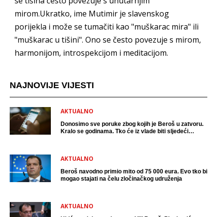
se tišina često povezuje s unutarnjim
mirom.Ukratko, ime Mutimir je slavenskog
porijekla i može se tumačiti kao "muškarac mira" ili
"muškarac u tišini". Ono se često povezuje s mirom,
harmonijom, introspekcijom i meditacijom.
NAJNOVIJE VIJESTI
AKTUALNO
Donosimo sve poruke zbog kojih je Beroš u zatvoru.
Kralo se godinama. Tko će iz vlade biti sljedeći
uhićen?
AKTUALNO
Beroš navodno primio mito od 75 000 eura. Evo tko bi
mogao stajati na čelu zločinačkog udruženja
AKTUALNO