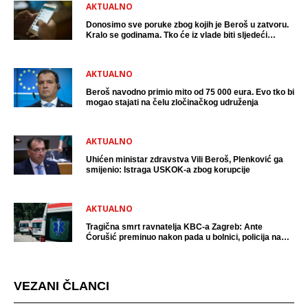
AKTUALNO
Donosimo sve poruke zbog kojih je Beroš u zatvoru.
Kralo se godinama. Tko će iz vlade biti sljedeći
uhićen?
AKTUALNO
Beroš navodno primio mito od 75 000 eura. Evo tko bi
mogao stajati na čelu zločinačkog udruženja
AKTUALNO
Uhićen ministar zdravstva Vili Beroš, Plenković ga
smijenio: Istraga USKOK-a zbog korupcije
AKTUALNO
Tragična smrt ravnatelja KBC-a Zagreb: Ante
Ćorušić preminuo nakon pada u bolnici, policija na
mjestu događaja
VEZANI ČLANCI