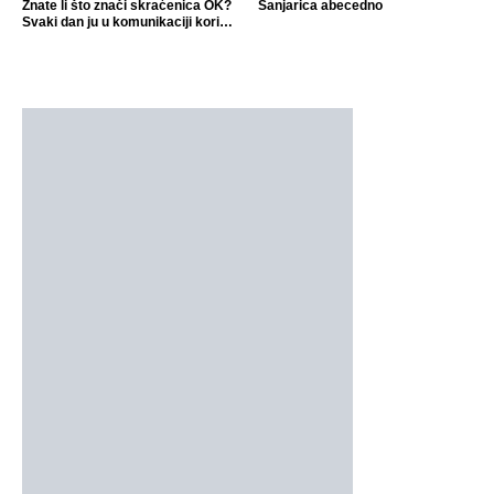
Znate li što znači skraćenica OK?
Sanjarica abecedno
Svaki dan ju u komunikaciji koristi
cijeli svijet.