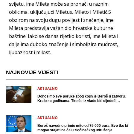
svijetu, ime Mileta može se pronaći u raznim
oblicima, uključujući Miletus, Mileto i Miletić.S
obzirom na svoju dugu povijest i značenje, ime
Mileta predstavlja važan dio hrvatske kulturne
baštine. Iako se danas rijetko koristi, ime Mileta i
dalje ima duboko značenje i simbolizira mudrost,
ljubaznost i milost.
NAJNOVIJE VIJESTI
AKTUALNO
Donosimo sve poruke zbog kojih je Beroš u zatvoru.
Kralo se godinama. Tko će iz vlade biti sljedeći
uhićen?
AKTUALNO
Beroš navodno primio mito od 75 000 eura. Evo tko bi
mogao stajati na čelu zločinačkog udruženja