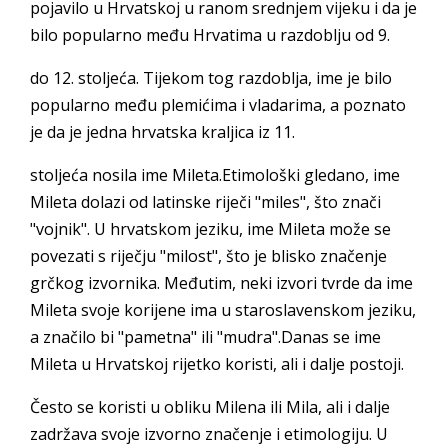
pojavilo u Hrvatskoj u ranom srednjem vijeku i da je
bilo popularno među Hrvatima u razdoblju od 9.
do 12. stoljeća. Tijekom tog razdoblja, ime je bilo
popularno među plemićima i vladarima, a poznato
je da je jedna hrvatska kraljica iz 11.
stoljeća nosila ime Mileta.Etimološki gledano, ime
Mileta dolazi od latinske riječi "miles", što znači
"vojnik". U hrvatskom jeziku, ime Mileta može se
povezati s riječju "milost", što je blisko značenje
grčkog izvornika. Međutim, neki izvori tvrde da ime
Mileta svoje korijene ima u staroslavenskom jeziku,
a značilo bi "pametna" ili "mudra".Danas se ime
Mileta u Hrvatskoj rijetko koristi, ali i dalje postoji.
Često se koristi u obliku Milena ili Mila, ali i dalje
zadržava svoje izvorno značenje i etimologiju. U