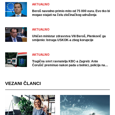
AKTUALNO
Beroš navodno primio mito od 75 000 eura. Evo tko bi
mogao stajati na čelu zločinačkog udruženja
AKTUALNO
Uhićen ministar zdravstva Vili Beroš, Plenković ga
smijenio: Istraga USKOK-a zbog korupcije
AKTUALNO
Tragična smrt ravnatelja KBC-a Zagreb: Ante
Ćorušić preminuo nakon pada u bolnici, policija na
mjestu događaja
VEZANI ČLANCI