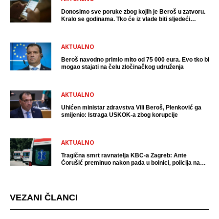
Donosimo sve poruke zbog kojih je Beroš u zatvoru.
Kralo se godinama. Tko će iz vlade biti sljedeći
uhićen?
AKTUALNO
Beroš navodno primio mito od 75 000 eura. Evo tko bi
mogao stajati na čelu zločinačkog udruženja
AKTUALNO
Uhićen ministar zdravstva Vili Beroš, Plenković ga
smijenio: Istraga USKOK-a zbog korupcije
AKTUALNO
Tragična smrt ravnatelja KBC-a Zagreb: Ante
Ćorušić preminuo nakon pada u bolnici, policija na
mjestu događaja
VEZANI ČLANCI