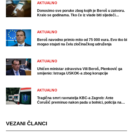
AKTUALNO
Donosimo sve poruke zbog kojih je Beroš u zatvoru.
Kralo se godinama. Tko će iz vlade biti sljedeći
uhićen?
AKTUALNO
Beroš navodno primio mito od 75 000 eura. Evo tko bi
mogao stajati na čelu zločinačkog udruženja
AKTUALNO
Uhićen ministar zdravstva Vili Beroš, Plenković ga
smijenio: Istraga USKOK-a zbog korupcije
AKTUALNO
Tragična smrt ravnatelja KBC-a Zagreb: Ante
Ćorušić preminuo nakon pada u bolnici, policija na
mjestu događaja
VEZANI ČLANCI