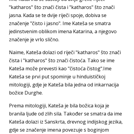
"katharos" što znači čista i "katharos" što znači
jasna. Kada se te dvije riječi spoje, dobiva se
značenje "čisto i jasno". Ime Kateša se smatra
jedinstvenim oblikom imena Katarina, a njegovo
značenje je vrlo slično.
Naime, Kateša dolazi od riječi "katharos" što znači
čista i "katharos" što znači čistoća. Tako se ime
Kateša može prevesti kao "čistoća čistog".Ime
Kateša se prvi put spominje u hinduističkoj
mitologiji, gdje je Kateša bila jedna od inkarnacija
božice Durghe.
Prema mitologiji, Kateša je bila božica koja je
branila ljude od zlih sila. Također se smatra da ime
Kateša dolazi iz Sanskrta, drevnog indijskog jezika,
gdje se značenje imena povezuje s boginjom