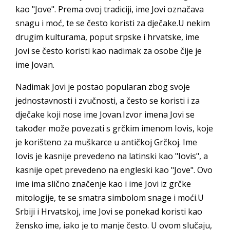
kao "Jove". Prema ovoj tradiciji, ime Jovi označava
snagu i moć, te se često koristi za dječake.U nekim
drugim kulturama, poput srpske i hrvatske, ime
Jovi se često koristi kao nadimak za osobe čije je
ime Jovan.
Nadimak Jovi je postao popularan zbog svoje
jednostavnosti i zvučnosti, a često se koristi i za
dječake koji nose ime Jovan.Izvor imena Jovi se
također može povezati s grčkim imenom Iovis, koje
je korišteno za muškarce u antičkoj Grčkoj. Ime
Iovis je kasnije prevedeno na latinski kao "Iovis", a
kasnije opet prevedeno na engleski kao "Jove". Ovo
ime ima slično značenje kao i ime Jovi iz grčke
mitologije, te se smatra simbolom snage i moći.U
Srbiji i Hrvatskoj, ime Jovi se ponekad koristi kao
žensko ime, iako je to manje često. U ovom slučaju,