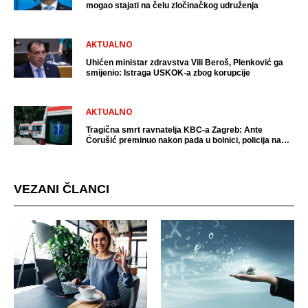
mogao stajati na čelu zločinačkog udruženja
AKTUALNO
Uhićen ministar zdravstva Vili Beroš, Plenković ga
smijenio: Istraga USKOK-a zbog korupcije
AKTUALNO
Tragična smrt ravnatelja KBC-a Zagreb: Ante
Ćorušić preminuo nakon pada u bolnici, policija na
mjestu događaja
VEZANI ČLANCI