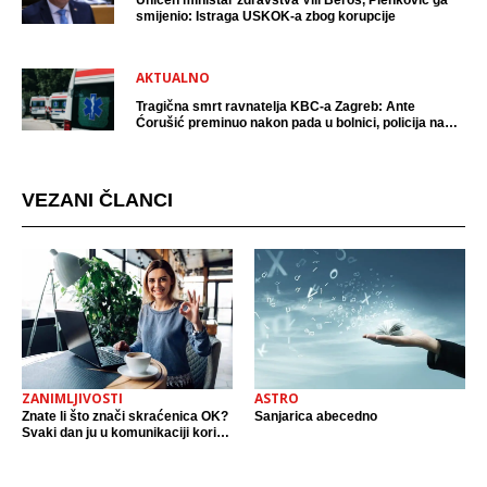
Uhićen ministar zdravstva Vili Beroš, Plenković ga
smijenio: Istraga USKOK-a zbog korupcije
AKTUALNO
Tragična smrt ravnatelja KBC-a Zagreb: Ante
Ćorušić preminuo nakon pada u bolnici, policija na
mjestu događaja
VEZANI ČLANCI
ZANIMLJIVOSTI
ASTRO
Znate li što znači skraćenica OK?
Sanjarica abecedno
Svaki dan ju u komunikaciji koristi
cijeli svijet.