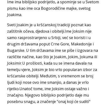
Ime ima biblijsko podrijetlo, a spominje se u Svetom
pismu kao ime oca Bogorodičine majke, svetog
Joakima.
Sveti Joakim je u kršćanskoj tradiciji poznat kao
zaštitnik očeva, djedova i obitelji.Ime Joksim nije
samo rasprostranjeno u Srbiji, već se koristi i u
drugim državama poput Crne Gore, Makedonije i
Bugarske. U tim državama ime se piše i izgovara na
različite načine, kao što je Joakim, Jokim, Jokuma ili
Joksimir.U prošlosti, kada su se imena davala na
temelju vjere, Joksim je bio vrlo popularan izbor za
kršćanske obitelji. Međutim, s vremenom se broj
ljudi koji nose ovo ime smanjio, a danas je vrlo
rijetko.Unatoč tome, ime Joksim ostaje važno i
značajno. Njegovo biblijsko podrijetlo daje mu
posebnu snagu, a značenje "onaj koji će suditi"