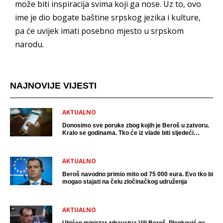
može biti inspiracija svima koji ga nose. Uz to, ovo
ime je dio bogate baštine srpskog jezika i kulture,
pa će uvijek imati posebno mjesto u srpskom
narodu.
NAJNOVIJE VIJESTI
AKTUALNO
Donosimo sve poruke zbog kojih je Beroš u zatvoru.
Kralo se godinama. Tko će iz vlade biti sljedeći
uhićen?
AKTUALNO
Beroš navodno primio mito od 75 000 eura. Evo tko bi
mogao stajati na čelu zločinačkog udruženja
AKTUALNO