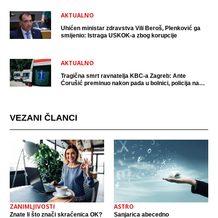
AKTUALNO
Uhićen ministar zdravstva Vili Beroš, Plenković ga
smijenio: Istraga USKOK-a zbog korupcije
AKTUALNO
Tragična smrt ravnatelja KBC-a Zagreb: Ante
Ćorušić preminuo nakon pada u bolnici, policija na
mjestu događaja
VEZANI ČLANCI
ZANIMLJIVOSTI
ASTRO
Znate li što znači skraćenica OK?
Sanjarica abecedno