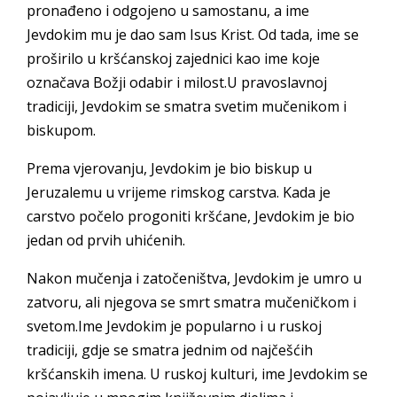
pronađeno i odgojeno u samostanu, a ime
Jevdokim mu je dao sam Isus Krist. Od tada, ime se
proširilo u kršćanskoj zajednici kao ime koje
označava Božji odabir i milost.U pravoslavnoj
tradiciji, Jevdokim se smatra svetim mučenikom i
biskupom.
Prema vjerovanju, Jevdokim je bio biskup u
Jeruzalemu u vrijeme rimskog carstva. Kada je
carstvo počelo progoniti kršćane, Jevdokim je bio
jedan od prvih uhićenih.
Nakon mučenja i zatočeništva, Jevdokim je umro u
zatvoru, ali njegova se smrt smatra mučeničkom i
svetom.Ime Jevdokim je popularno i u ruskoj
tradiciji, gdje se smatra jednim od najčešćih
kršćanskih imena. U ruskoj kulturi, ime Jevdokim se