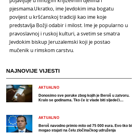
pojavljuje u mnogim književnim djelima i
pjesmama.Ukratko, ime Jevdokim ima bogatu
povijest u kršćanskoj tradiciji kao ime koje
predstavlja Božji odabir i milost. Ime je popularno u
pravoslavnoj i ruskoj kulturi, a svetim se smatra
Jevdokim biskup Jeruzalemski koji je postao
mučenik u rimskom carstvu.
NAJNOVIJE VIJESTI
AKTUALNO
Donosimo sve poruke zbog kojih je Beroš u zatvoru.
Kralo se godinama. Tko će iz vlade biti sljedeći
uhićen?
AKTUALNO
Beroš navodno primio mito od 75 000 eura. Evo tko bi
mogao stajati na čelu zločinačkog udruženja