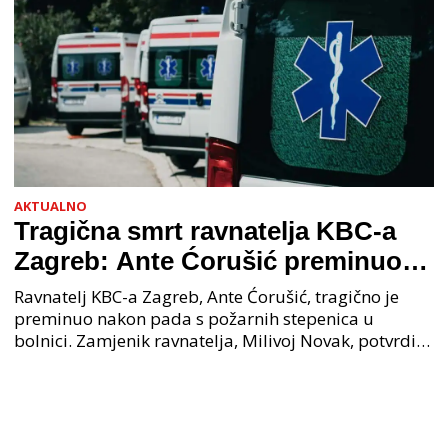
AKTUALNO
Tragična smrt ravnatelja KBC-a
Zagreb: Ante Ćorušić preminuo
nakon pada u bolnici, policija na
Ravnatelj KBC-a Zagreb, Ante Ćorušić, tragično je
mjestu događaja
preminuo nakon pada s požarnih stepenica u
bolnici. Zamjenik ravnatelja, Milivoj Novak, potvrdio
je tužnu vijest o smrti svog kolege. Ministar zdravs