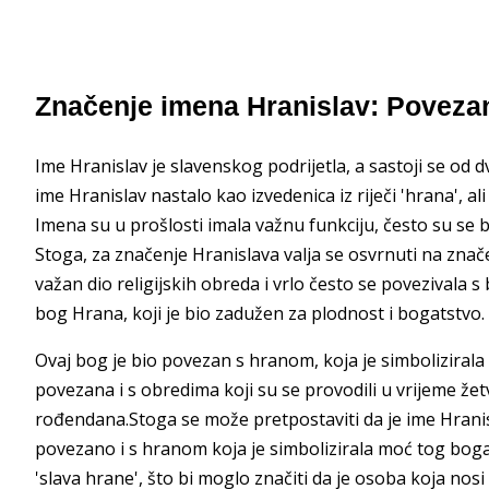
Značenje imena Hranislav: Poveza
Ime Hranislav je slavenskog podrijetla, a sastoji se od dvi
ime Hranislav nastalo kao izvedenica iz riječi 'hrana', ali 
Imena su u prošlosti imala važnu funkciju, često su se 
Stoga, za značenje Hranislava valja se osvrnuti na značen
važan dio religijskih obreda i vrlo često se povezivala s
bog Hrana, koji je bio zadužen za plodnost i bogatstvo.
Ovaj bog je bio povezan s hranom, koja je simbolizirala 
povezana i s obredima koji su se provodili u vrijeme žetv
rođendana.Stoga se može pretpostaviti da je ime Hranis
povezano i s hranom koja je simbolizirala moć tog boga
'slava hrane', što bi moglo značiti da je osoba koja no