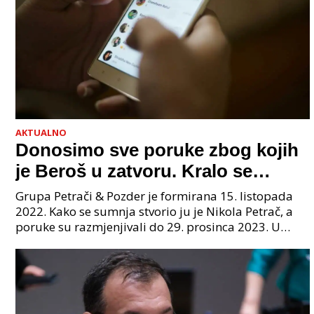
AKTUALNO
Donosimo sve poruke zbog kojih
je Beroš u zatvoru. Kralo se
godinama. Tko će iz vlade biti
Grupa Petrači & Pozder je formirana 15. listopada
sljedeći uhićen?
2022. Kako se sumnja stvorio ju je Nikola Petrač, a
poruke su razmjenjivali do 29. prosinca 2023. U
grupi je bilo 4 osobe: jedan je bio "Tata", drugi