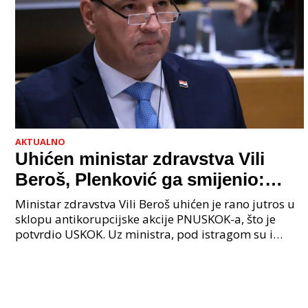
AKTUALNO
Uhićen ministar zdravstva Vili
Beroš, Plenković ga smijenio:
Istraga USKOK-a zbog korupcije
Ministar zdravstva Vili Beroš uhićen je rano jutros u
sklopu antikorupcijske akcije PNUSKOK-a, što je
potvrdio USKOK. Uz ministra, pod istragom su i
nekoliko visokopozicioniranih liječnika, uključujuć