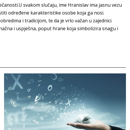
 svečanosti.U svakom slučaju, ime Hranislav ima jasnu vezu
iti određene karakteristike osobe koja ga nosi.
redima i tradicijom, te da je vrlo važan u zajednici.
ažna i uspješna, poput hrane koja simbolizira snagu i