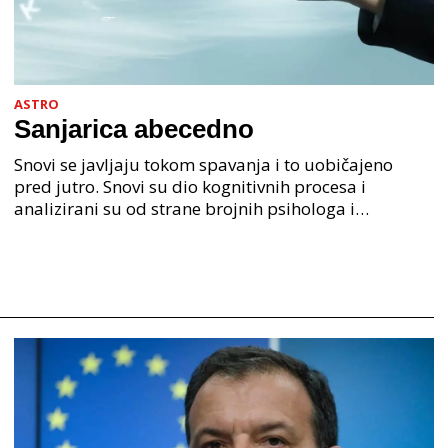
ASTRO
Sanjarica abecedno
Snovi se javljaju tokom spavanja i to uobičajeno
pred jutro. Snovi su dio kognitivnih procesa i
analizirani su od strane brojnih psihologa i
psihijatra. Jedan od najpoznatijih psihologa Freud je
anali