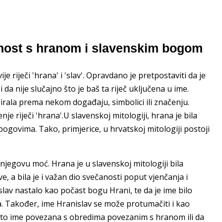
nost s hranom i slavenskim bogom
je riječi 'hrana' i 'slav'. Opravdano je pretpostaviti da je
i da nije slučajno što je baš ta riječ uključena u ime.
birala prema nekom događaju, simbolici ili značenju.
je riječi 'hrana'.U slavenskoj mitologiji, hrana je bila
 bogovima. Tako, primjerice, u hrvatskoj mitologiji postoji
njegovu moć. Hrana je u slavenskoj mitologiji bila
e, a bila je i važan dio svečanosti poput vjenčanja i
lav nastalo kao počast bogu Hrani, te da je ime bilo
. Također, ime Hranislav se može protumačiti i kao
si to ime povezana s obredima povezanim s hranom ili da