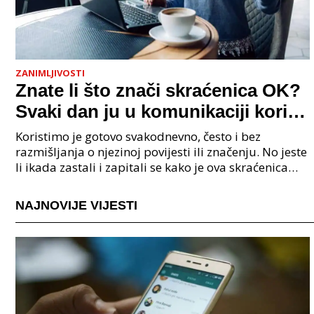
ZANIMLJIVOSTI
Znate li što znači skraćenica OK?
Svaki dan ju u komunikaciji koristi
cijeli svijet.
Koristimo je gotovo svakodnevno, često i bez
razmišljanja o njezinoj povijesti ili značenju. No jeste
li ikada zastali i zapitali se kako je ova skraćenica
postala tako raširena i što zapravo znači?
NAJNOVIJE VIJESTI