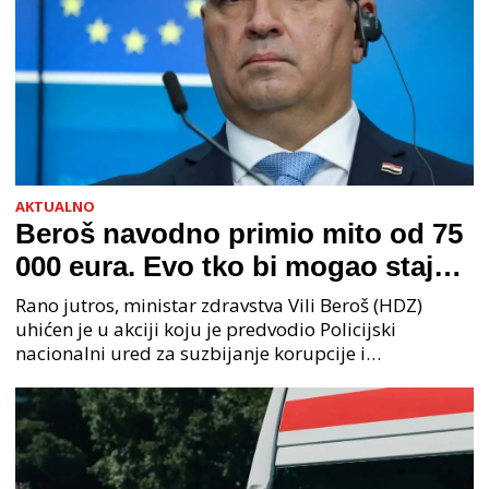
AKTUALNO
Beroš navodno primio mito od 75
000 eura. Evo tko bi mogao stajati
na čelu zločinačkog udruženja
Rano jutros, ministar zdravstva Vili Beroš (HDZ)
uhićen je u akciji koju je predvodio Policijski
nacionalni ured za suzbijanje korupcije i
organiziranog kriminaliteta (PNUSKOK). Prema
priopćenju USKOK