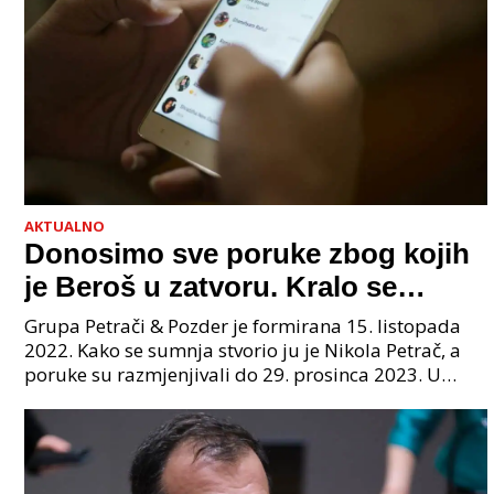
AKTUALNO
Donosimo sve poruke zbog kojih
je Beroš u zatvoru. Kralo se
godinama. Tko će iz vlade biti
Grupa Petrači & Pozder je formirana 15. listopada
sljedeći uhićen?
2022. Kako se sumnja stvorio ju je Nikola Petrač, a
poruke su razmjenjivali do 29. prosinca 2023. U
grupi je bilo 4 osobe: jedan je bio "Tata", drugi