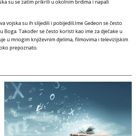
ka su se zatim prikrili u okolnim brdima i napali
va vojska su ih slijedili i pobijedili.Ime Gedeon se često
e u Boga. Također se često koristi kao ime za dječake u
je u mnogim književnim djelima, filmovima i televizijskim
iroko prepoznato.