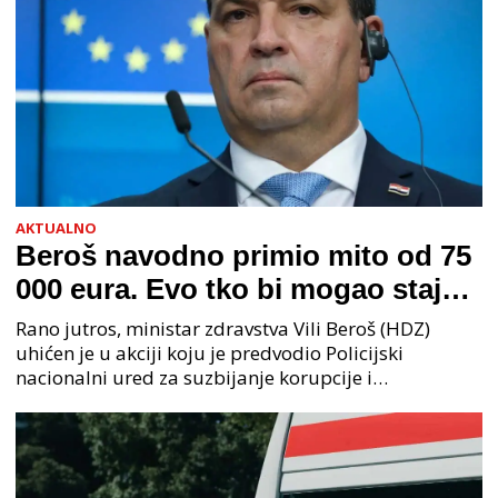
AKTUALNO
Beroš navodno primio mito od 75
000 eura. Evo tko bi mogao stajati
na čelu zločinačkog udruženja
Rano jutros, ministar zdravstva Vili Beroš (HDZ)
uhićen je u akciji koju je predvodio Policijski
nacionalni ured za suzbijanje korupcije i
organiziranog kriminaliteta (PNUSKOK). Prema
priopćenju USKOK