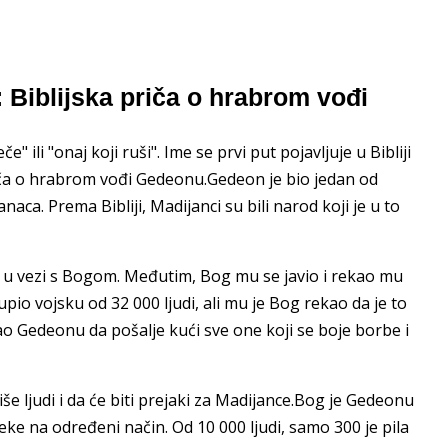
 Biblijska priča o hrabrom vođi
" ili "onaj koji ruši". Ime se prvi put pojavljuje u Bibliji
riča o hrabrom vođi Gedeonu.Gedeon je bio jedan od
naca. Prema Bibliji, Madijanci su bili narod koji je u to
n u vezi s Bogom. Međutim, Bog mu se javio i rekao mu
pio vojsku od 32 000 ljudi, ali mu je Bog rekao da je to
ekao Gedeonu da pošalje kući sve one koji se boje borbe i
e ljudi i da će biti prejaki za Madijance.Bog je Gedeonu
eke na određeni način. Od 10 000 ljudi, samo 300 je pila