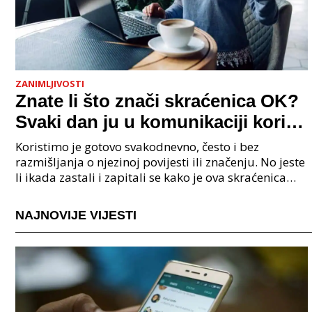
ZANIMLJIVOSTI
Znate li što znači skraćenica OK?
Svaki dan ju u komunikaciji koristi
cijeli svijet.
Koristimo je gotovo svakodnevno, često i bez
razmišljanja o njezinoj povijesti ili značenju. No jeste
li ikada zastali i zapitali se kako je ova skraćenica
postala tako raširena i što zapravo znači?
NAJNOVIJE VIJESTI