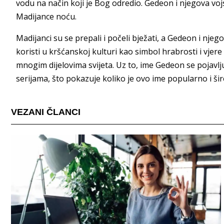
vodu na način koji je Bog odredio. Gedeon i njegova vojs
Madijance noću.
Madijanci su se prepali i počeli bježati, a Gedeon i njego
koristi u kršćanskoj kulturi kao simbol hrabrosti i vjer
mnogim dijelovima svijeta. Uz to, ime Gedeon se pojavlju
serijama, što pokazuje koliko je ovo ime popularno i š
VEZANI ČLANCI