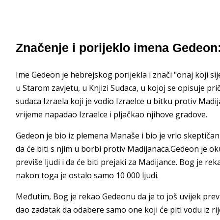
Značenje i porijeklo imena Gedeon:
Ime Gedeon je hebrejskog porijekla i znači "onaj koji siječe
u Starom zavjetu, u Knjizi Sudaca, u kojoj se opisuje p
sudaca Izraela koji je vodio Izraelce u bitku protiv Madija
vrijeme napadao Izraelce i pljačkao njihove gradove.
Gedeon je bio iz plemena Manaše i bio je vrlo skeptiča
da će biti s njim u borbi protiv Madijanaca.Gedeon je oku
previše ljudi i da će biti prejaki za Madijance. Bog je r
nakon toga je ostalo samo 10 000 ljudi.
Međutim, Bog je rekao Gedeonu da je to još uvijek previš
dao zadatak da odabere samo one koji će piti vodu iz rij