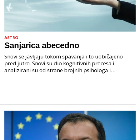
ASTRO
Sanjarica abecedno
Snovi se javljaju tokom spavanja i to uobičajeno
pred jutro. Snovi su dio kognitivnih procesa i
analizirani su od strane brojnih psihologa i
psihijatra. Jedan od najpoznatijih psihologa Freud je
anali