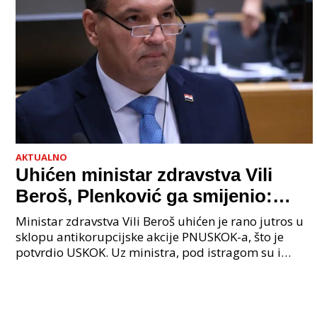
AKTUALNO
Uhićen ministar zdravstva Vili
Beroš, Plenković ga smijenio:
Istraga USKOK-a zbog korupcije
Ministar zdravstva Vili Beroš uhićen je rano jutros u
sklopu antikorupcijske akcije PNUSKOK-a, što je
potvrdio USKOK. Uz ministra, pod istragom su i
nekoliko visokopozicioniranih liječnika, uključujuć