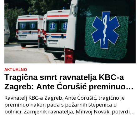
AKTUALNO
Tragična smrt ravnatelja KBC-a
Zagreb: Ante Ćorušić preminuo
nakon pada u bolnici, policija na
Ravnatelj KBC-a Zagreb, Ante Ćorušić, tragično je
mjestu događaja
preminuo nakon pada s požarnih stepenica u
bolnici. Zamjenik ravnatelja, Milivoj Novak, potvrdio
je tužnu vijest o smrti svog kolege. Ministar zdravs