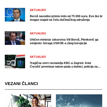
uhićen?
AKTUALNO
Beroš navodno primio mito od 75 000 eura. Evo tko bi
mogao stajati na čelu zločinačkog udruženja
AKTUALNO
Uhićen ministar zdravstva Vili Beroš, Plenković ga
smijenio: Istraga USKOK-a zbog korupcije
AKTUALNO
Tragična smrt ravnatelja KBC-a Zagreb: Ante
Ćorušić preminuo nakon pada u bolnici, policija na
mjestu događaja
VEZANI ČLANCI