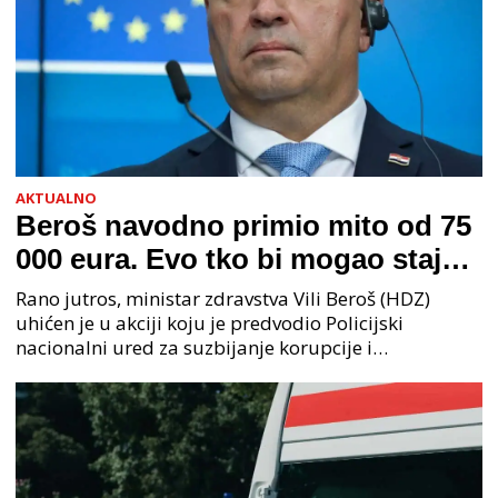
AKTUALNO
Beroš navodno primio mito od 75
000 eura. Evo tko bi mogao stajati
na čelu zločinačkog udruženja
Rano jutros, ministar zdravstva Vili Beroš (HDZ)
uhićen je u akciji koju je predvodio Policijski
nacionalni ured za suzbijanje korupcije i
organiziranog kriminaliteta (PNUSKOK). Prema
priopćenju USKOK