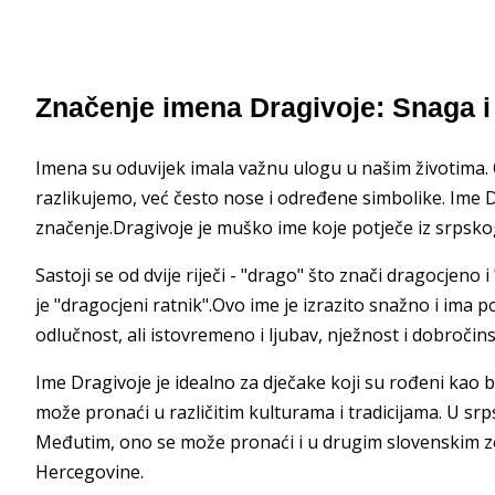
Značenje imena Dragivoje: Snaga i
Imena su oduvijek imala važnu ulogu u našim životi
razlikujemo, već često nose i određene simbolike. Ime 
značenje.Dragivoje je muško ime koje potječe iz srpskog
Sastoji se od dvije riječi - "drago" što znači dragocjeno 
je "dragocjeni ratnik".Ovo ime je izrazito snažno i ima 
odlučnost, ali istovremeno i ljubav, nježnost i dobročins
Ime Dragivoje je idealno za dječake koji su rođeni kao b
može pronaći u različitim kulturama i tradicijama. U srps
Međutim, ono se može pronaći i u drugim slovenskim ze
Hercegovine.