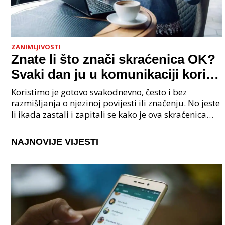
ZANIMLJIVOSTI
Znate li što znači skraćenica OK?
Svaki dan ju u komunikaciji koristi
cijeli svijet.
Koristimo je gotovo svakodnevno, često i bez
razmišljanja o njezinoj povijesti ili značenju. No jeste
li ikada zastali i zapitali se kako je ova skraćenica
postala tako raširena i što zapravo znači?
NAJNOVIJE VIJESTI