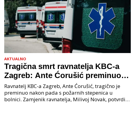
AKTUALNO
Tragična smrt ravnatelja KBC-a
Zagreb: Ante Ćorušić preminuo
nakon pada u bolnici, policija na
Ravnatelj KBC-a Zagreb, Ante Ćorušić, tragično je
mjestu događaja
preminuo nakon pada s požarnih stepenica u
bolnici. Zamjenik ravnatelja, Milivoj Novak, potvrdio
je tužnu vijest o smrti svog kolege. Ministar zdravs