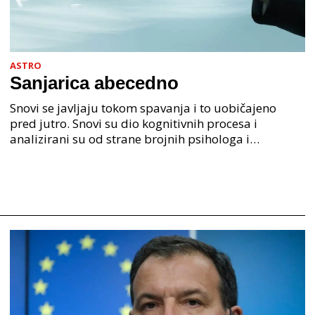
ASTRO
Sanjarica abecedno
Snovi se javljaju tokom spavanja i to uobičajeno
pred jutro. Snovi su dio kognitivnih procesa i
analizirani su od strane brojnih psihologa i
psihijatra. Jedan od najpoznatijih psihologa Freud je
anali