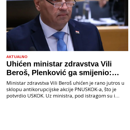
AKTUALNO
Uhićen ministar zdravstva Vili
Beroš, Plenković ga smijenio:
Istraga USKOK-a zbog korupcije
Ministar zdravstva Vili Beroš uhićen je rano jutros u
sklopu antikorupcijske akcije PNUSKOK-a, što je
potvrdio USKOK. Uz ministra, pod istragom su i
nekoliko visokopozicioniranih liječnika, uključujuć