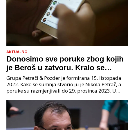
AKTUALNO
Donosimo sve poruke zbog kojih
je Beroš u zatvoru. Kralo se
godinama. Tko će iz vlade biti
Grupa Petrači & Pozder je formirana 15. listopada
sljedeći uhićen?
2022. Kako se sumnja stvorio ju je Nikola Petrač, a
poruke su razmjenjivali do 29. prosinca 2023. U
grupi je bilo 4 osobe: jedan je bio "Tata", drugi