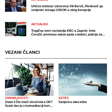
Uhićen ministar zdravstva Vili Beroš, Plenković ga
smijenio: Istraga USKOK-a zbog korupcije
AKTUALNO
Tragična smrt ravnatelja KBC-a Zagreb: Ante
Ćorušić preminuo nakon pada u bolnici, policija na
mjestu događaja
VEZANI ČLANCI
ZANIMLJIVOSTI
ASTRO
Znate li što znači skraćenica OK?
Sanjarica abecedno
Svaki dan ju u komunikaciji koristi
cijeli svijet.