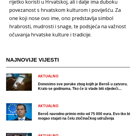
rijetko koristi u Hrvatskoj, ali i dalje ima duboku
povezanost s hrvatskom kulturom i poviješću. Za
one koji nose ovo ime, ono predstavlja simbol
hrabrosti, mudrosti i snage, te podsjeća na važnost
očuvanja hrvatske kulture i tradicije.
NAJNOVIJE VIJESTI
AKTUALNO
Donosimo sve poruke zbog kojih je Beroš u zatvoru.
Kralo se godinama. Tko će iz vlade biti sljedeći
uhićen?
AKTUALNO
Beroš navodno primio mito od 75 000 eura. Evo tko bi
mogao stajati na čelu zločinačkog udruženja
AKTUALNO