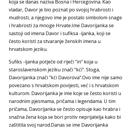
koja se danas naziva Bosna i Hercegovina. Kao
vladar, Davor je bio poznat po svojoj hrabrosti i
mudrosti, a njegovo ime je postalo simbolom snage
i hrabrosti za mnoge Hrvate.Ime Davorijanka se
sastoji od imena Davor i sufiksa -ijanka, koji se
često koristi za stvaranje ženskih imena u
hrvatskom jeziku.
Sufiks -ijanka potječe od riječi "in" koja u
staroslavenskom jeziku znači "kći". Stoga,
Davorijanka znači "kći Davorova".Ovo ime nije samo
povezano s hrvatskom povijesti, već i s hrvatskom
kulturom. Davorijanka je ime koje se često koristi u
narodnim pjesmama, pričama i legendama. U tim
pričama, Davorijanka se često opisuje kao hrabra i
snažna žena koja se bori protiv neprijatelja kako bi
zaštitila svoj narod.Danas se ime Davorijanka