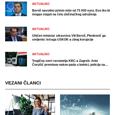
AKTUALNO
Beroš navodno primio mito od 75 000 eura. Evo tko bi
mogao stajati na čelu zločinačkog udruženja
AKTUALNO
Uhićen ministar zdravstva Vili Beroš, Plenković ga
smijenio: Istraga USKOK-a zbog korupcije
AKTUALNO
Tragična smrt ravnatelja KBC-a Zagreb: Ante
Ćorušić preminuo nakon pada u bolnici, policija na
mjestu događaja
VEZANI ČLANCI