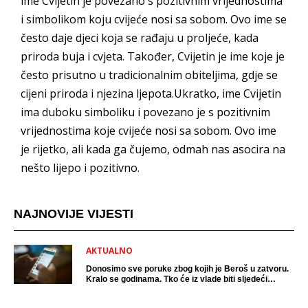
ime Cvijetin je povezano s pozitivnim vrijednostima
i simbolikom koju cvijeće nosi sa sobom. Ovo ime se
često daje djeci koja se rađaju u proljeće, kada
priroda buja i cvjeta. Također, Cvijetin je ime koje je
često prisutno u tradicionalnim obiteljima, gdje se
cijeni priroda i njezina ljepota.Ukratko, ime Cvijetin
ima duboku simboliku i povezano je s pozitivnim
vrijednostima koje cvijeće nosi sa sobom. Ovo ime
je rijetko, ali kada ga čujemo, odmah nas asocira na
nešto lijepo i pozitivno.
NAJNOVIJE VIJESTI
AKTUALNO
Donosimo sve poruke zbog kojih je Beroš u zatvoru.
Kralo se godinama. Tko će iz vlade biti sljedeći
uhićen?