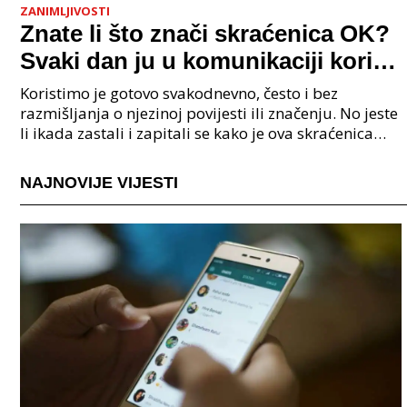
ZANIMLJIVOSTI
Znate li što znači skraćenica OK?
Svaki dan ju u komunikaciji koristi
cijeli svijet.
Koristimo je gotovo svakodnevno, često i bez
razmišljanja o njezinoj povijesti ili značenju. No jeste
li ikada zastali i zapitali se kako je ova skraćenica
postala tako raširena i što zapravo znači?
NAJNOVIJE VIJESTI