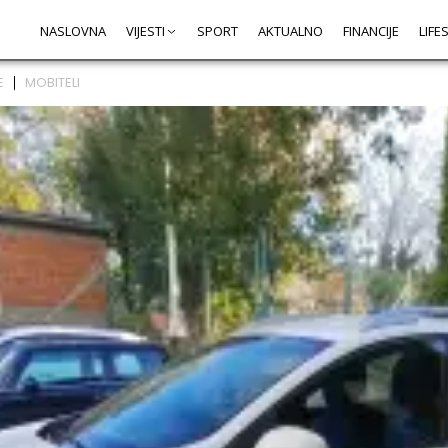
NASLOVNA
VIJESTI
SPORT
AKTUALNO
FINANCIJE
LIFE