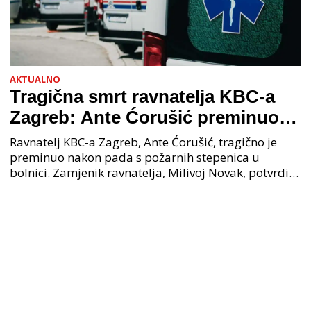
AKTUALNO
Tragična smrt ravnatelja KBC-a
Zagreb: Ante Ćorušić preminuo
nakon pada u bolnici, policija na
Ravnatelj KBC-a Zagreb, Ante Ćorušić, tragično je
mjestu događaja
preminuo nakon pada s požarnih stepenica u
bolnici. Zamjenik ravnatelja, Milivoj Novak, potvrdio
je tužnu vijest o smrti svog kolege. Ministar zdravs