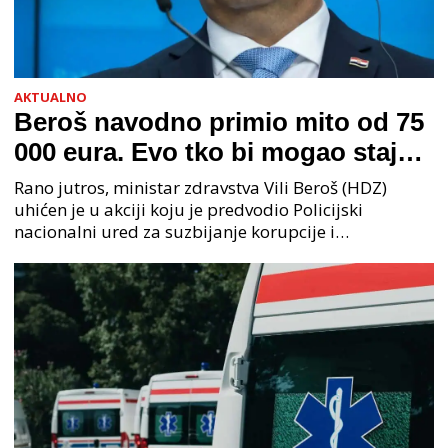
AKTUALNO
Beroš navodno primio mito od 75
000 eura. Evo tko bi mogao stajati
na čelu zločinačkog udruženja
Rano jutros, ministar zdravstva Vili Beroš (HDZ)
uhićen je u akciji koju je predvodio Policijski
nacionalni ured za suzbijanje korupcije i
organiziranog kriminaliteta (PNUSKOK). Prema
priopćenju USKOK