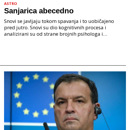
ASTRO
Sanjarica abecedno
Snovi se javljaju tokom spavanja i to uobičajeno
pred jutro. Snovi su dio kognitivnih procesa i
analizirani su od strane brojnih psihologa i
psihijatra. Jedan od najpoznatijih psihologa Freud je
anali