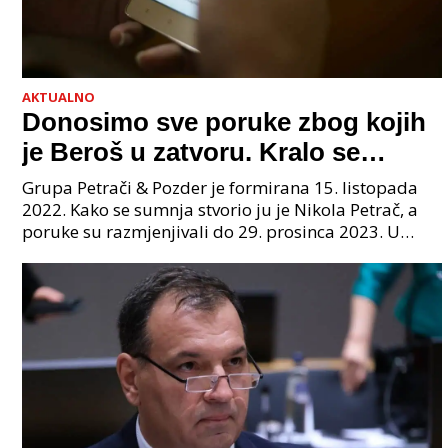
AKTUALNO
Donosimo sve poruke zbog kojih
je Beroš u zatvoru. Kralo se
godinama. Tko će iz vlade biti
Grupa Petrači & Pozder je formirana 15. listopada
sljedeći uhićen?
2022. Kako se sumnja stvorio ju je Nikola Petrač, a
poruke su razmjenjivali do 29. prosinca 2023. U
grupi je bilo 4 osobe: jedan je bio "Tata", drugi