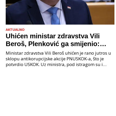
AKTUALNO
Uhićen ministar zdravstva Vili
Beroš, Plenković ga smijenio:
Istraga USKOK-a zbog korupcije
Ministar zdravstva Vili Beroš uhićen je rano jutros u
sklopu antikorupcijske akcije PNUSKOK-a, što je
potvrdio USKOK. Uz ministra, pod istragom su i
nekoliko visokopozicioniranih liječnika, uključujuć