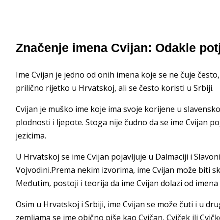
Značenje imena Cvijan: Odakle pot
Ime Cvijan je jedno od onih imena koje se ne čuje često,
prilično rijetko u Hrvatskoj, ali se često koristi u Srbiji.
Cvijan je muško ime koje ima svoje korijene u slavenskoj r
plodnosti i ljepote. Stoga nije čudno da se ime Cvijan p
jezicima.
U Hrvatskoj se ime Cvijan pojavljuje u Dalmaciji i Slavoni
Vojvodini.Prema nekim izvorima, ime Cvijan može biti skra
Međutim, postoji i teorija da ime Cvijan dolazi od imena 
Osim u Hrvatskoj i Srbiji, ime Cvijan se može čuti i u d
zemljama se ime obično piše kao Cvičan, Cviček ili Cvič