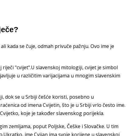
ječe?
 ali kada se čuje, odmah privuče pažnju. Ovo ime je
iječi "cvijet".U slavenskoj mitologiji, cvijet je simbol
ojavljuje u različitim varijacijama u mnogim slavenskim
ji, dok se u Srbiji češće koristi, posebno u
ćenica od imena Cvijetin, što je u Srbiji vrlo često ime.
Cvijetko, koje je također slavenskog porijekla.
rugim zemljama, poput Poljske, Češke i Slovačke. U tim
ko.Ukratko, ime Cvijan ima svoje korijene u slavenskoj