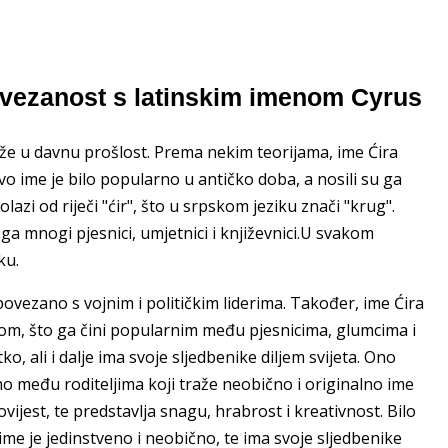
Povezanost s latinskim imenom Cyrus
seže u davnu prošlost. Prema nekim teorijama, ime Ćira
vo ime je bilo popularno u antičko doba, a nosili su ga
olazi od riječi "ćir", što u srpskom jeziku znači "krug".
 ga mnogi pjesnici, umjetnici i književnici.U svakom
ku.
povezano s vojnim i političkim liderima. Također, ime Ćira
om, što ga čini popularnim među pjesnicima, glumcima i
o, ali i dalje ima svoje sljedbenike diljem svijeta. Ono
rno među roditeljima koji traže neobično i originalno ime
ijest, te predstavlja snagu, hrabrost i kreativnost. Bilo
o ime je jedinstveno i neobično, te ima svoje sljedbenike