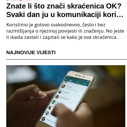
Znate li što znači skraćenica OK?
Svaki dan ju u komunikaciji koristi
cijeli svijet.
Koristimo je gotovo svakodnevno, često i bez
razmišljanja o njezinoj povijesti ili značenju. No jeste
li ikada zastali i zapitali se kako je ova skraćenica
postala tako raširena i što zapravo znači?
NAJNOVIJE VIJESTI