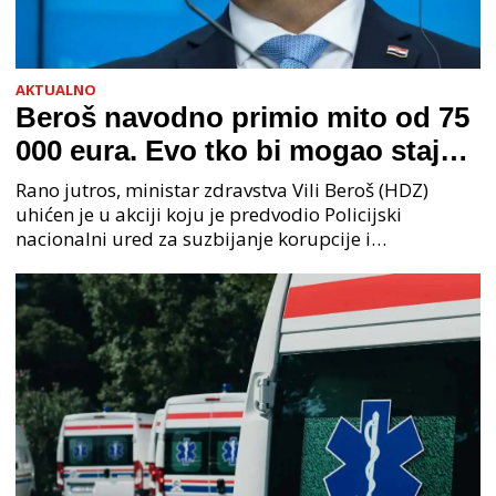
AKTUALNO
Beroš navodno primio mito od 75
000 eura. Evo tko bi mogao stajati
na čelu zločinačkog udruženja
Rano jutros, ministar zdravstva Vili Beroš (HDZ)
uhićen je u akciji koju je predvodio Policijski
nacionalni ured za suzbijanje korupcije i
organiziranog kriminaliteta (PNUSKOK). Prema
priopćenju USKOK