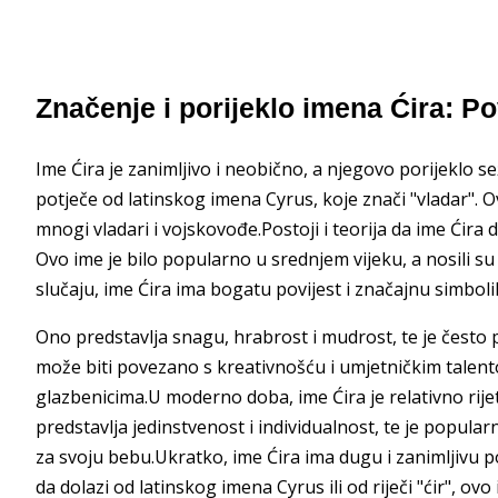
Značenje i porijeklo imena Ćira: 
Ime Ćira je zanimljivo i neobično, a njegovo porijeklo 
potječe od latinskog imena Cyrus, koje znači "vladar". O
mnogi vladari i vojskovođe.Postoji i teorija da ime Ćira d
Ovo ime je bilo popularno u srednjem vijeku, a nosili su
slučaju, ime Ćira ima bogatu povijest i značajnu simboli
Ono predstavlja snagu, hrabrost i mudrost, te je često 
može biti povezano s kreativnošću i umjetničkim talent
glazbenicima.U moderno doba, ime Ćira je relativno rijetk
predstavlja jedinstvenost i individualnost, te je popula
za svoju bebu.Ukratko, ime Ćira ima dugu i zanimljivu pov
da dolazi od latinskog imena Cyrus ili od riječi "ćir", ov