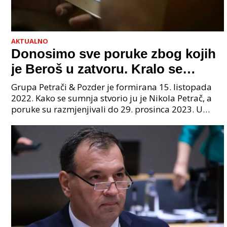
AKTUALNO
Donosimo sve poruke zbog kojih
je Beroš u zatvoru. Kralo se
godinama. Tko će iz vlade biti
Grupa Petrači & Pozder je formirana 15. listopada
sljedeći uhićen?
2022. Kako se sumnja stvorio ju je Nikola Petrač, a
poruke su razmjenjivali do 29. prosinca 2023. U
grupi je bilo 4 osobe: jedan je bio "Tata", drugi