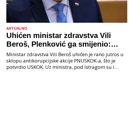
AKTUALNO
Uhićen ministar zdravstva Vili
Beroš, Plenković ga smijenio:
Istraga USKOK-a zbog korupcije
Ministar zdravstva Vili Beroš uhićen je rano jutros u
sklopu antikorupcijske akcije PNUSKOK-a, što je
potvrdio USKOK. Uz ministra, pod istragom su i
nekoliko visokopozicioniranih liječnika, uključujuć