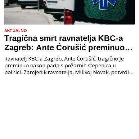
AKTUALNO
Tragična smrt ravnatelja KBC-a
Zagreb: Ante Ćorušić preminuo
nakon pada u bolnici, policija na
Ravnatelj KBC-a Zagreb, Ante Ćorušić, tragično je
mjestu događaja
preminuo nakon pada s požarnih stepenica u
bolnici. Zamjenik ravnatelja, Milivoj Novak, potvrdio
je tužnu vijest o smrti svog kolege. Ministar zdravs