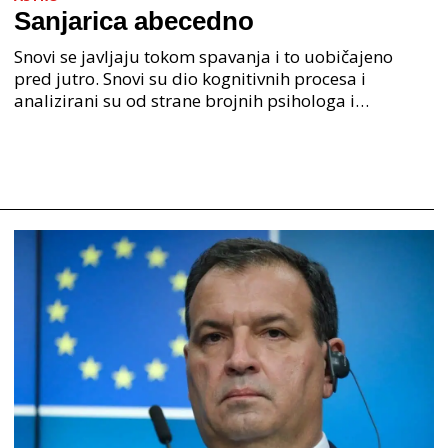
Sanjarica abecedno
Snovi se javljaju tokom spavanja i to uobičajeno
pred jutro. Snovi su dio kognitivnih procesa i
analizirani su od strane brojnih psihologa i
psihijatra. Jedan od najpoznatijih psihologa Freud je
anali