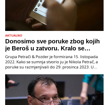
AKTUALNO
Donosimo sve poruke zbog kojih
je Beroš u zatvoru. Kralo se
godinama. Tko će iz vlade biti
Grupa Petrači & Pozder je formirana 15. listopada
sljedeći uhićen?
2022. Kako se sumnja stvorio ju je Nikola Petrač, a
poruke su razmjenjivali do 29. prosinca 2023. U
grupi je bilo 4 osobe: jedan je bio "Tata", drugi