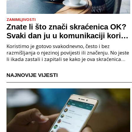
ZANIMLJIVOSTI
Znate li što znači skraćenica OK?
Svaki dan ju u komunikaciji koristi
cijeli svijet.
Koristimo je gotovo svakodnevno, često i bez
razmišljanja o njezinoj povijesti ili značenju. No jeste
li ikada zastali i zapitali se kako je ova skraćenica
postala tako raširena i što zapravo znači?
NAJNOVIJE VIJESTI