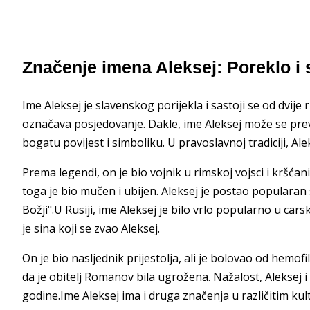
Značenje imena Aleksej: Poreklo i 
Ime Aleksej je slavenskog porijekla i sastoji se od dvije rij
označava posjedovanje. Dakle, ime Aleksej može se prev
bogatu povijest i simboliku. U pravoslavnoj tradiciji, Aleks
Prema legendi, on je bio vojnik u rimskoj vojsci i kršća
toga je bio mučen i ubijen. Aleksej je postao popularan 
Božji".U Rusiji, ime Aleksej je bilo vrlo popularno u carsk
je sina koji se zvao Aleksej.
On je bio nasljednik prijestolja, ali je bolovao od hemofil
da je obitelj Romanov bila ugrožena. Nažalost, Aleksej i 
godine.Ime Aleksej ima i druga značenja u različitim ku