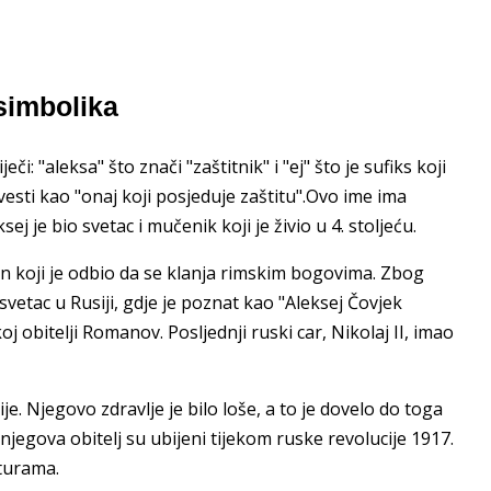
simbolika
eči: "aleksa" što znači "zaštitnik" i "ej" što je sufiks koji
esti kao "onaj koji posjeduje zaštitu".Ovo ime ima
ej je bio svetac i mučenik koji je živio u 4. stoljeću.
nin koji je odbio da se klanja rimskim bogovima. Zbog
svetac u Rusiji, gdje je poznat kao "Aleksej Čovjek
oj obitelji Romanov. Posljednji ruski car, Nikolaj II, imao
ije. Njegovo zdravlje je bilo loše, a to je dovelo do toga
njegova obitelj su ubijeni tijekom ruske revolucije 1917.
lturama.