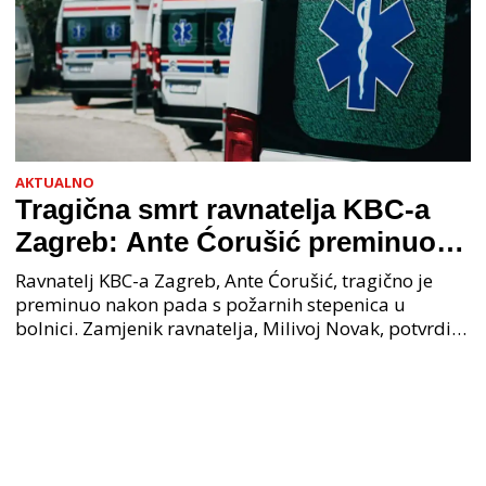
AKTUALNO
Tragična smrt ravnatelja KBC-a
Zagreb: Ante Ćorušić preminuo
nakon pada u bolnici, policija na
Ravnatelj KBC-a Zagreb, Ante Ćorušić, tragično je
mjestu događaja
preminuo nakon pada s požarnih stepenica u
bolnici. Zamjenik ravnatelja, Milivoj Novak, potvrdio
je tužnu vijest o smrti svog kolege. Ministar zdravs