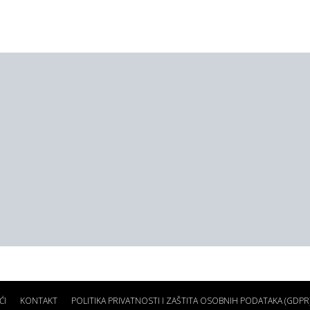
ĆI
KONTAKT
POLITIKA PRIVATNOSTI I ZAŠTITA OSOBNIH PODATAKA (GDPR