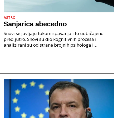
ASTRO
Sanjarica abecedno
Snovi se javljaju tokom spavanja i to uobičajeno
pred jutro. Snovi su dio kognitivnih procesa i
analizirani su od strane brojnih psihologa i
psihijatra. Jedan od najpoznatijih psihologa Freud je
anali