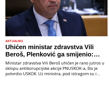
AKTUALNO
Uhićen ministar zdravstva Vili
Beroš, Plenković ga smijenio:
Istraga USKOK-a zbog korupcije
Ministar zdravstva Vili Beroš uhićen je rano jutros u
sklopu antikorupcijske akcije PNUSKOK-a, što je
potvrdio USKOK. Uz ministra, pod istragom su i
nekoliko visokopozicioniranih liječnika, uključujuć