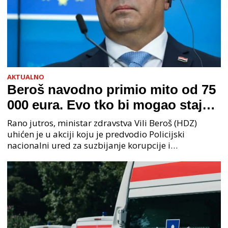
AKTUALNO
Beroš navodno primio mito od 75
000 eura. Evo tko bi mogao stajati
na čelu zločinačkog udruženja
Rano jutros, ministar zdravstva Vili Beroš (HDZ)
uhićen je u akciji koju je predvodio Policijski
nacionalni ured za suzbijanje korupcije i
organiziranog kriminaliteta (PNUSKOK). Prema
priopćenju USKOK