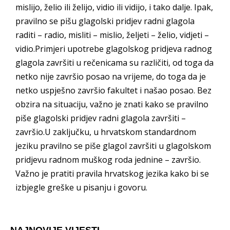
mislijo, želio ili želijo, vidio ili vidijo, i tako dalje. Ipak,
pravilno se pišu glagolski pridjev radni glagola
raditi – radio, misliti – mislio, željeti – želio, vidjeti –
vidio.Primjeri upotrebe glagolskog pridjeva radnog
glagola završiti u rečenicama su različiti, od toga da
netko nije završio posao na vrijeme, do toga da je
netko uspješno završio fakultet i našao posao. Bez
obzira na situaciju, važno je znati kako se pravilno
piše glagolski pridjev radni glagola završiti –
završio.U zaključku, u hrvatskom standardnom
jeziku pravilno se piše glagol završiti u glagolskom
pridjevu radnom muškog roda jednine – završio.
Važno je pratiti pravila hrvatskog jezika kako bi se
izbjegle greške u pisanju i govoru.