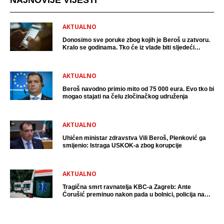
NAJNOVIJE VIJESTI
AKTUALNO
Donosimo sve poruke zbog kojih je Beroš u zatvoru.
Kralo se godinama. Tko će iz vlade biti sljedeći
uhićen?
AKTUALNO
Beroš navodno primio mito od 75 000 eura. Evo tko bi
mogao stajati na čelu zločinačkog udruženja
AKTUALNO
Uhićen ministar zdravstva Vili Beroš, Plenković ga
smijenio: Istraga USKOK-a zbog korupcije
AKTUALNO
Tragična smrt ravnatelja KBC-a Zagreb: Ante
Ćorušić preminuo nakon pada u bolnici, policija na
mjestu događaja