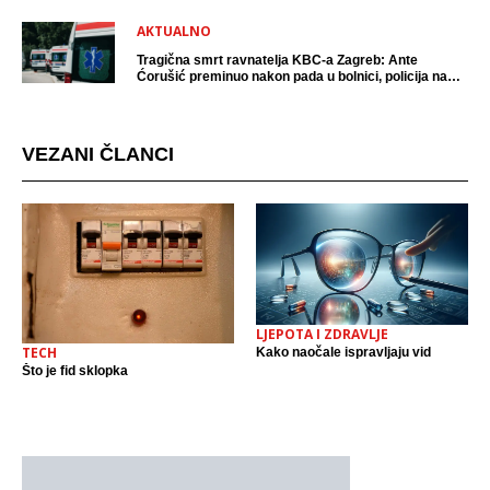
AKTUALNO
Tragična smrt ravnatelja KBC-a Zagreb: Ante
Ćorušić preminuo nakon pada u bolnici, policija na
mjestu događaja
VEZANI ČLANCI
LJEPOTA I ZDRAVLJE
TECH
Kako naočale ispravljaju vid
Što je fid sklopka