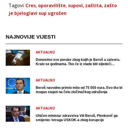
Tagovi:
Cres
,
oporavilište
,
supovi
,
zaštita
,
zašto
je bjeloglavi sup ugrožen
NAJNOVIJE VIJESTI
AKTUALNO
Donosimo sve poruke zbog kojih je Beroš u zatvoru.
Kralo se godinama. Tko će iz vlade biti sljedeći
uhićen?
AKTUALNO
Beroš navodno primio mito od 75 000 eura. Evo tko bi
mogao stajati na čelu zločinačkog udruženja
AKTUALNO
Uhićen ministar zdravstva Vili Beroš, Plenković ga
smijenio: Istraga USKOK-a zbog korupcije