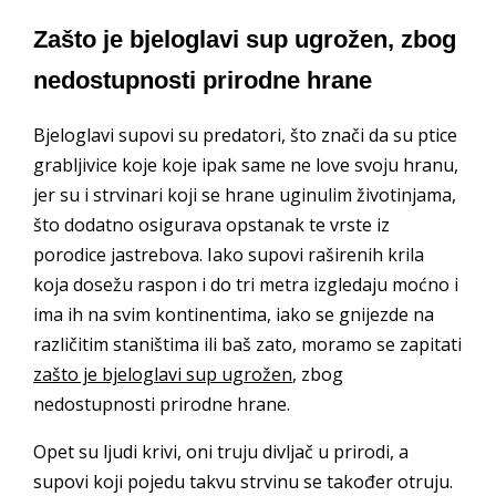
Zašto je bjeloglavi sup ugrožen, zbog
nedostupnosti prirodne hrane
Bjeloglavi supovi su predatori, što znači da su ptice
grabljivice koje koje ipak same ne love svoju hranu,
jer su i strvinari koji se hrane uginulim životinjama,
što dodatno osigurava opstanak te vrste iz
porodice jastrebova. Iako supovi raširenih krila
koja dosežu raspon i do tri metra izgledaju moćno i
ima ih na svim kontinentima, iako se gnijezde na
različitim staništima ili baš zato, moramo se zapitati
zašto je bjeloglavi sup ugrožen
, zbog
nedostupnosti prirodne hrane.
Opet su ljudi krivi, oni truju divljač u prirodi, a
supovi koji pojedu takvu strvinu se također otruju.