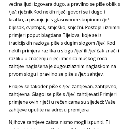
većina ljudi izgovara dugo, a pravilno se piše oblik s
/je/: rječnik.Kod nekih riječi govori se i dugo i
kratko, a pisanje je s glasovnom skupinom /je/:
bljesak, cvjetnjak, smješko, snježni. Postoje i iznimni
primjeri poput blagdana Tijelova, koje se iz
tradicijskih razloga piše s dugim slogom /ije/. Kod
nekih primjera razlika u slogu /ije/ ili /je/ čak znači i
razliku u značenju riječi.Imenica muškog roda
zahtjev naglašena je dugouzlaznim naglaskom na
prvom slogu i pravilno se piše s /je/: zahtjev.
Pridjev se također piše s /je/: zahtjevan, zahtjevno,
zahtjevna. Glagol se piše s /ije/: zahtijevati.Primjeri
primjene ovih riječi u rečenicama su sljedeći: Vaše
zahtjeve uputite na adresu premijera.
Njihove zahtjeve zaista nismo mogli ispuniti. Ti