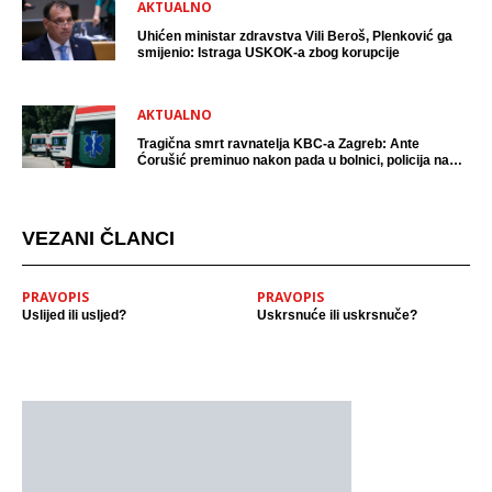
AKTUALNO
Uhićen ministar zdravstva Vili Beroš, Plenković ga
smijenio: Istraga USKOK-a zbog korupcije
AKTUALNO
Tragična smrt ravnatelja KBC-a Zagreb: Ante
Ćorušić preminuo nakon pada u bolnici, policija na
mjestu događaja
VEZANI ČLANCI
PRAVOPIS
PRAVOPIS
Uslijed ili usljed?
Uskrsnuće ili uskrsnuče?