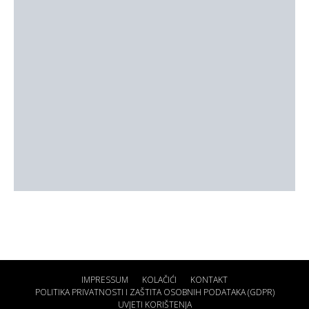
IMPRESSUM
KOLAČIĆI
KONTAKT
POLITIKA PRIVATNOSTI I ZAŠTITA OSOBNIH PODATAKA (GDPR)
UVJETI KORIŠTENJA