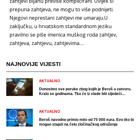
zahtjevi bijahu previše komplicirani. Uvijek si
prepuna zahtjeva, ne mogu to više podnijeti.
Njegovi neprestani zahtjevi me umaraju.U
zaključku, u hrvatskom standardnom jeziku
pravilno se piše imenica muškog roda zahtjev,
zahtjeva, zahtjevu, zahtjevima….
NAJNOVIJE VIJESTI
AKTUALNO
Donosimo sve poruke zbog kojih je Beroš u zatvoru.
Kralo se godinama. Tko će iz vlade biti sljedeći
uhićen?
AKTUALNO
Beroš navodno primio mito od 75 000 eura. Evo tko bi
mogao stajati na čelu zločinačkog udruženja