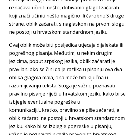
označava učiniti nešto, dobivamo glagol začarati
koji znači učiniti nešto magično ili čarobno.S druge
strane, oblik zaćarati, s naglaskom na prvom slogu,
ne postoji u hrvatskom standardnom jeziku.
Ovaj oblik može biti posljedica utjecaja dijalekata ili
pogrešnog pisanja. Međutim, u nekim drugim
jezicima, poput srpskog jezika, oblik zaćarati je
pravilan.Iako se čini da je razlika u pisanju ova dva
oblika glagola mala, ona može biti ključna u
razumijevanju teksta. Stoga je važno poznavati
pravilno pisanje riječi u hrvatskom jeziku kako bi se
izbjegle eventualne pogreške u
komunikaciji.Ukratko, pravilno se piše začarati, a
oblik zaćarati ne postoji u hrvatskom standardnom
jeziku. Kako bi se izbjegle pogreške u pisanju,
važno je poznavati pravila pravopisa hrvatskog