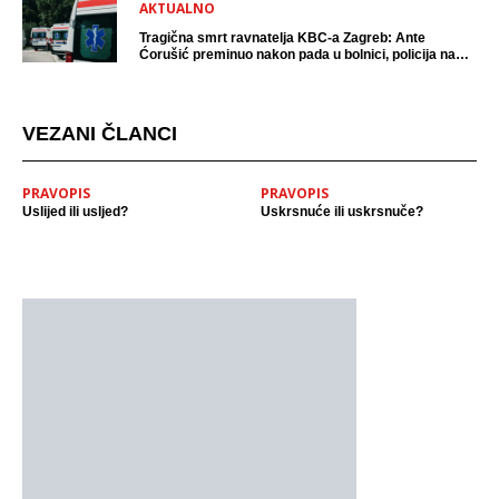
AKTUALNO
Tragična smrt ravnatelja KBC-a Zagreb: Ante
Ćorušić preminuo nakon pada u bolnici, policija na
mjestu događaja
VEZANI ČLANCI
PRAVOPIS
PRAVOPIS
Uslijed ili usljed?
Uskrsnuće ili uskrsnuče?