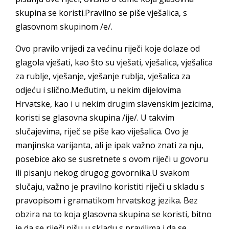
skupina se koristi.Pravilno se piše vješalica, s
glasovnom skupinom /e/.
Ovo pravilo vrijedi za većinu riječi koje dolaze od
glagola vješati, kao što su vješati, vješalica, vješalica
za rublje, vješanje, vješanje rublja, vješalica za
odjeću i slično.Međutim, u nekim dijelovima
Hrvatske, kao i u nekim drugim slavenskim jezicima,
koristi se glasovna skupina /ije/. U takvim
slučajevima, riječ se piše kao viješalica. Ovo je
manjinska varijanta, ali je ipak važno znati za nju,
posebice ako se susretnete s ovom riječi u govoru
ili pisanju nekog drugog govornika.U svakom
slučaju, važno je pravilno koristiti riječi u skladu s
pravopisom i gramatikom hrvatskog jezika. Bez
obzira na to koja glasovna skupina se koristi, bitno
je da se riječi pišu u skladu s pravilima i da se