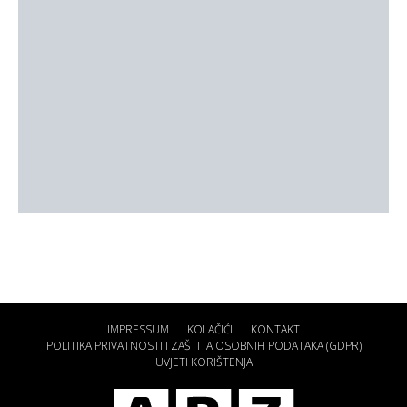
IMPRESSUM
KOLAČIĆI
KONTAKT
POLITIKA PRIVATNOSTI I ZAŠTITA OSOBNIH PODATAKA (GDPR)
UVJETI KORIŠTENJA