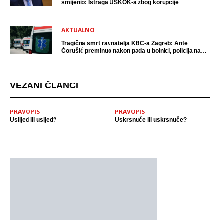
smijenio: Istraga USKOK-a zbog korupcije
AKTUALNO
Tragična smrt ravnatelja KBC-a Zagreb: Ante
Ćorušić preminuo nakon pada u bolnici, policija na
mjestu događaja
VEZANI ČLANCI
PRAVOPIS
PRAVOPIS
Uslijed ili usljed?
Uskrsnuće ili uskrsnuče?