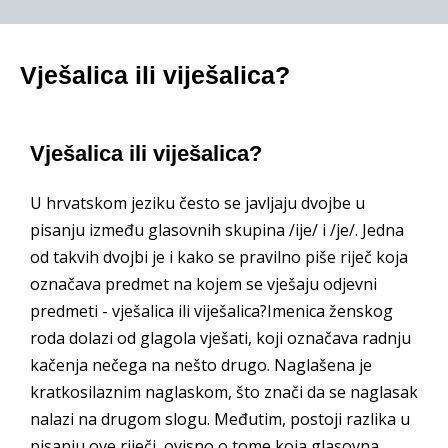
Vješalica ili viješalica?
Vješalica ili viješalica?
U hrvatskom jeziku često se javljaju dvojbe u
pisanju između glasovnih skupina /ije/ i /je/. Jedna
od takvih dvojbi je i kako se pravilno piše riječ koja
označava predmet na kojem se vješaju odjevni
predmeti - vješalica ili viješalica?Imenica ženskog
roda dolazi od glagola vješati, koji označava radnju
kačenja nečega na nešto drugo. Naglašena je
kratkosilaznim naglaskom, što znači da se naglasak
nalazi na drugom slogu. Međutim, postoji razlika u
pisanju ove riječi, ovisno o tome koja glasovna