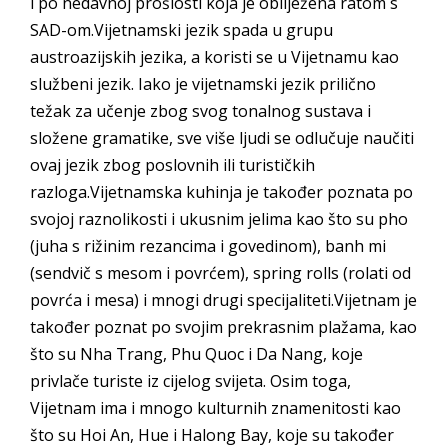
i po nedavnoj prošlosti koja je obilježena ratom s
SAD-om.Vijetnamski jezik spada u grupu
austroazijskih jezika, a koristi se u Vijetnamu kao
službeni jezik. Iako je vijetnamski jezik prilično
težak za učenje zbog svog tonalnog sustava i
složene gramatike, sve više ljudi se odlučuje naučiti
ovaj jezik zbog poslovnih ili turističkih
razloga.Vijetnamska kuhinja je također poznata po
svojoj raznolikosti i ukusnim jelima kao što su pho
(juha s rižinim rezancima i govedinom), banh mi
(sendvič s mesom i povrćem), spring rolls (rolati od
povrća i mesa) i mnogi drugi specijaliteti.Vijetnam je
također poznat po svojim prekrasnim plažama, kao
što su Nha Trang, Phu Quoc i Da Nang, koje
privlače turiste iz cijelog svijeta. Osim toga,
Vijetnam ima i mnogo kulturnih znamenitosti kao
što su Hoi An, Hue i Halong Bay, koje su također