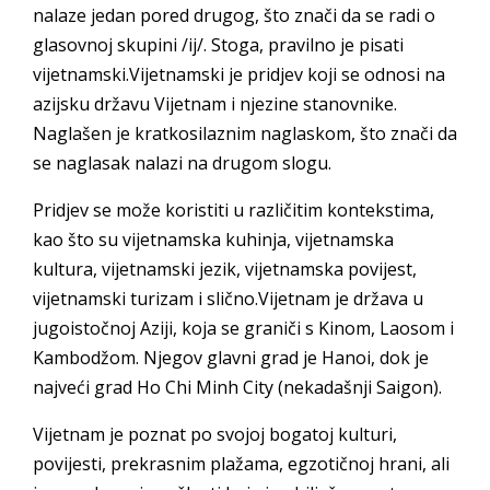
nalaze jedan pored drugog, što znači da se radi o
glasovnoj skupini /ij/. Stoga, pravilno je pisati
vijetnamski.Vijetnamski je pridjev koji se odnosi na
azijsku državu Vijetnam i njezine stanovnike.
Naglašen je kratkosilaznim naglaskom, što znači da
se naglasak nalazi na drugom slogu.
Pridjev se može koristiti u različitim kontekstima,
kao što su vijetnamska kuhinja, vijetnamska
kultura, vijetnamski jezik, vijetnamska povijest,
vijetnamski turizam i slično.Vijetnam je država u
jugoistočnoj Aziji, koja se graniči s Kinom, Laosom i
Kambodžom. Njegov glavni grad je Hanoi, dok je
najveći grad Ho Chi Minh City (nekadašnji Saigon).
Vijetnam je poznat po svojoj bogatoj kulturi,
povijesti, prekrasnim plažama, egzotičnoj hrani, ali