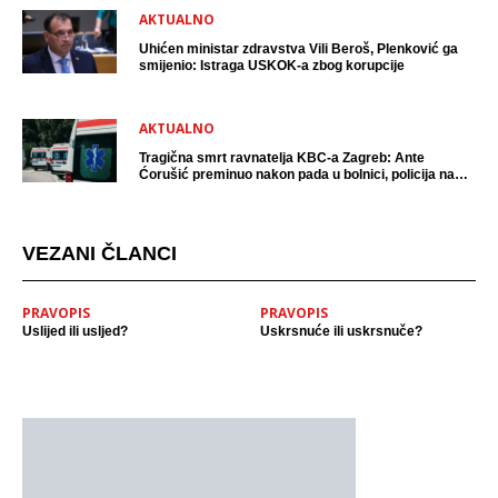
AKTUALNO
Uhićen ministar zdravstva Vili Beroš, Plenković ga
smijenio: Istraga USKOK-a zbog korupcije
AKTUALNO
Tragična smrt ravnatelja KBC-a Zagreb: Ante
Ćorušić preminuo nakon pada u bolnici, policija na
mjestu događaja
VEZANI ČLANCI
PRAVOPIS
PRAVOPIS
Uslijed ili usljed?
Uskrsnuće ili uskrsnuče?