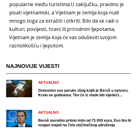
popularne među turistima.U zaključku, pravilno je
pisati vijetnamski, a Vijetnam je zemlja koja nudi
mnogo toga za istražiti i otkriti. Bilo da se radi o
kulturi, povijesti, hrani ili prirodnim ljepotama,
Vijetnam je zemlja koja će vas oduševiti svojom
raznolikošću i ljepotom.
NAJNOVIJE VIJESTI
AKTUALNO
Donosimo sve poruke zbog kojih je Beroš u zatvoru.
Kralo se godinama. Tko će iz vlade biti sljedeći
uhićen?
AKTUALNO
Beroš navodno primio mito od 75 000 eura. Evo tko bi
mogao stajati na čelu zločinačkog udruženja