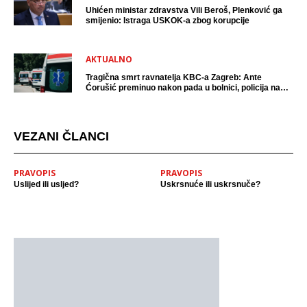
Uhićen ministar zdravstva Vili Beroš, Plenković ga
smijenio: Istraga USKOK-a zbog korupcije
AKTUALNO
Tragična smrt ravnatelja KBC-a Zagreb: Ante
Ćorušić preminuo nakon pada u bolnici, policija na
mjestu događaja
VEZANI ČLANCI
PRAVOPIS
PRAVOPIS
Uslijed ili usljed?
Uskrsnuće ili uskrsnuče?