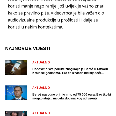
koristi manje nego ranije, još uvijek je važno znati
kako se pravilno piše. Videovrpca je bila važan dio
audiovizualne produkcije u prošlosti i i dalje se
koristi u nekim kontekstima.
NAJNOVIJE VIJESTI
AKTUALNO
Donosimo sve poruke zbog kojih je Beroš u zatvoru.
Kralo se godinama. Tko će iz vlade biti sljedeći
uhićen?
AKTUALNO
Beroš navodno primio mito od 75 000 eura. Evo tko bi
mogao stajati na čelu zločinačkog udruženja
AKTUALNO