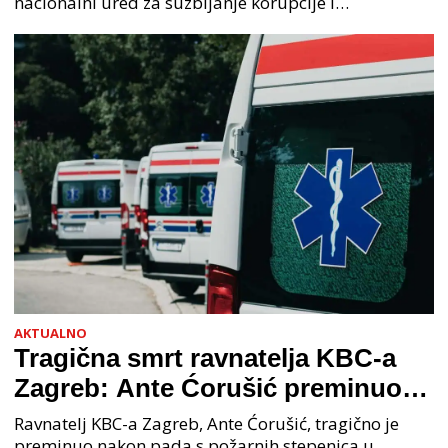
nacionalni ured za suzbijanje korupcije i
organiziranog kriminaliteta (PNUSKOK). Prema
priopćenju USKOK
AKTUALNO
Tragična smrt ravnatelja KBC-a
Zagreb: Ante Ćorušić preminuo
nakon pada u bolnici, policija na
Ravnatelj KBC-a Zagreb, Ante Ćorušić, tragično je
preminuo nakon pada s požarnih stepenica u