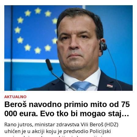
AKTUALNO
Beroš navodno primio mito od 75
000 eura. Evo tko bi mogao stajati
na čelu zločinačkog udruženja
Rano jutros, ministar zdravstva Vili Beroš (HDZ)
uhićen je u akciji koju je predvodio Policijski