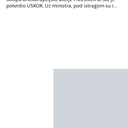
potvrdio USKOK. Uz ministra, pod istragom su i
nekoliko visokopozicioniranih liječnika, uključujuć