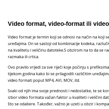
Video format, video-format ili vide
Video format je termin koji se odnosi na način na koji s
uređajima. On se sastoji od kombinacije kodeka, razlučiv
na kvalitetu i veličinu datoteke.S obzirom na to da se ra
razmaka ili crtica.
Ovo pravilo vrijedi za sve riječi koje počinju s prefiksima
tijekom godina kako bi se prilagodili različitim uređaj
video formati poput MP4, AVI, MOV, itd.
Svaki od njih ima svoje prednosti i nedostatke, te se kor
izbor video formata važan faktor u kvaliteti i veličini da
što se odabere. Također, važno je uzeti u obzir i kompat