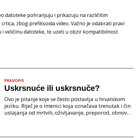
eo datoteke pohranjuju i prikazuju na različitim
 crtica, zbog prefiksoida video. Važno je odabrati pravi
 i veličinu datoteke, te uzeti u obzir kompatibilnost
PRAVOPIS
Uskrsnuće ili uskrsnuče?
Ovo je pitanje koje se često postavlja u hrvatskom
jeziku. Riječ je o imenici koja označava trenutak i čin
ustajanja od mrtvih, oživljavanje, preporod, obnovu.
Iako su oba oblika u širokoj upotrebi, p