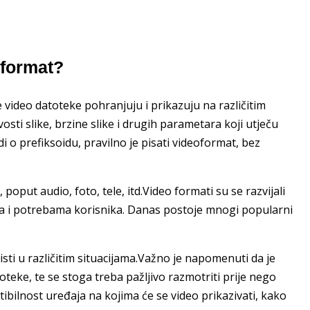
oformat?
e video datoteke pohranjuju i prikazuju na različitim
osti slike, brzine slike i drugih parametara koji utječu
di o prefiksoidu, pravilno je pisati videoformat, bez
, poput audio, foto, tele, itd.Video formati su se razvijali
ima i potrebama korisnika. Danas postoje mnogi popularni
isti u različitim situacijama.Važno je napomenuti da je
toteke, te se stoga treba pažljivo razmotriti prije nego
ibilnost uređaja na kojima će se video prikazivati, kako