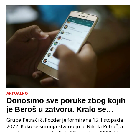
AKTUALNO
Donosimo sve poruke zbog kojih
je Beroš u zatvoru. Kralo se
godinama. Tko će iz vlade biti
Grupa Petrači & Pozder je formirana 15. listopada
sljedeći uhićen?
2022. Kako se sumnja stvorio ju je Nikola Petrač, a