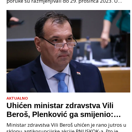
poruke su razmjenjivali do 29. prosinca 2023. U
grupi je bilo 4 osobe: jedan je bio "Tata", drugi
AKTUALNO
Uhićen ministar zdravstva Vili
Beroš, Plenković ga smijenio:
Istraga USKOK-a zbog korupcije
Ministar zdravstva Vili Beroš uhićen je rano jutros u
sklopu antikorupcijske akcije PNUSKOK-a, što je