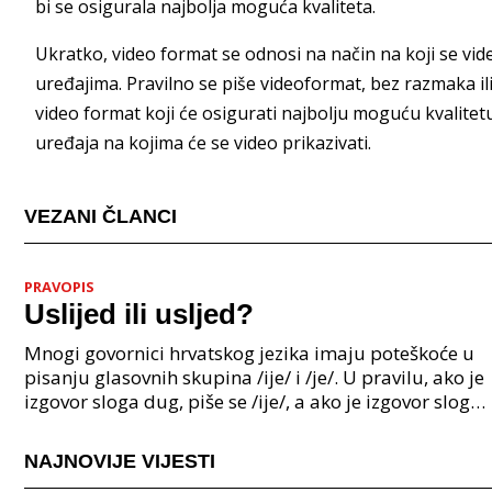
bi se osigurala najbolja moguća kvaliteta.
Ukratko, video format se odnosi na način na koji se vid
uređajima. Pravilno se piše videoformat, bez razmaka ili
video format koji će osigurati najbolju moguću kvalitetu
uređaja na kojima će se video prikazivati.
VEZANI ČLANCI
PRAVOPIS
Uslijed ili usljed?
Mnogi govornici hrvatskog jezika imaju poteškoće u
pisanju glasovnih skupina /ije/ i /je/. U pravilu, ako je
izgovor sloga dug, piše se /ije/, a ako je izgovor sloga
kratak, piše se /je/. Međutim, pos
NAJNOVIJE VIJESTI