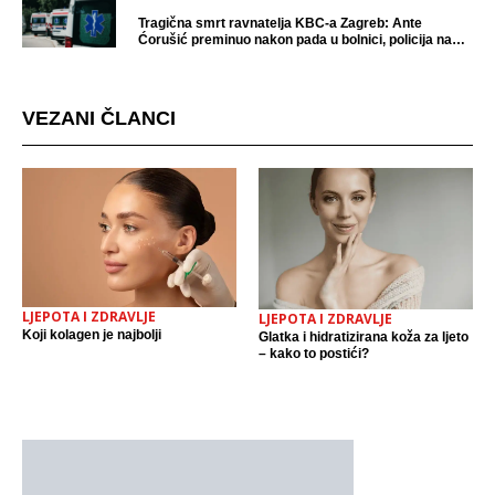
Tragična smrt ravnatelja KBC-a Zagreb: Ante
Ćorušić preminuo nakon pada u bolnici, policija na
mjestu događaja
VEZANI ČLANCI
LJEPOTA I ZDRAVLJE
LJEPOTA I ZDRAVLJE
Koji kolagen je najbolji
Glatka i hidratizirana koža za ljeto
– kako to postići?