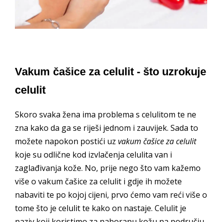
Vakum čašice za celulit - što uzrokuje
celulit
Skoro svaka žena ima problema s celulitom te ne
zna kako da ga se riješi jednom i zauvijek. Sada to
možete napokon postići uz
vakum čašice za celulit
koje su odlične kod izvlačenja celulita van i
zaglađivanja kože. No, prije nego što vam kažemo
više o vakum čašice za celulit i gdje ih možete
nabaviti te po kojoj cijeni, prvo ćemo vam reći više o
tome što je celulit te kako on nastaje. Celulit je
naziv koji koristimo za naboranu kožu na području