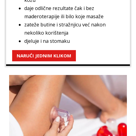
daje odlične rezultate čak i bez
maderoterapije ili bilo koje masaže
zateže butine i stražnjicu već nakon
nekoliko korištenja
djeluje i na stomaku
NARUĆI JEDNIM KLIKOM