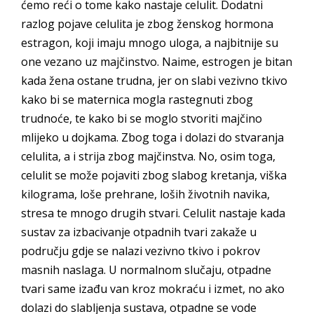
ćemo reći o tome kako nastaje celulit. Dodatni
razlog pojave celulita je zbog ženskog hormona
estragon, koji imaju mnogo uloga, a najbitnije su
one vezano uz majčinstvo. Naime, estrogen je bitan
kada žena ostane trudna, jer on slabi vezivno tkivo
kako bi se maternica mogla rastegnuti zbog
trudnoće, te kako bi se moglo stvoriti majčino
mlijeko u dojkama. Zbog toga i dolazi do stvaranja
celulita, a i strija zbog majčinstva. No, osim toga,
celulit se može pojaviti zbog slabog kretanja, viška
kilograma, loše prehrane, loših životnih navika,
stresa te mnogo drugih stvari. Celulit nastaje kada
sustav za izbacivanje otpadnih tvari zakaže u
području gdje se nalazi vezivno tkivo i pokrov
masnih naslaga. U normalnom slučaju, otpadne
tvari same izađu van kroz mokraću i izmet, no ako
dolazi do slabljenja sustava, otpadne se vode