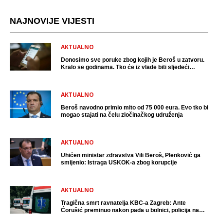
NAJNOVIJE VIJESTI
AKTUALNO
Donosimo sve poruke zbog kojih je Beroš u zatvoru.
Kralo se godinama. Tko će iz vlade biti sljedeći
uhićen?
AKTUALNO
Beroš navodno primio mito od 75 000 eura. Evo tko bi
mogao stajati na čelu zločinačkog udruženja
AKTUALNO
Uhićen ministar zdravstva Vili Beroš, Plenković ga
smijenio: Istraga USKOK-a zbog korupcije
AKTUALNO
Tragična smrt ravnatelja KBC-a Zagreb: Ante
Ćorušić preminuo nakon pada u bolnici, policija na
mjestu događaja