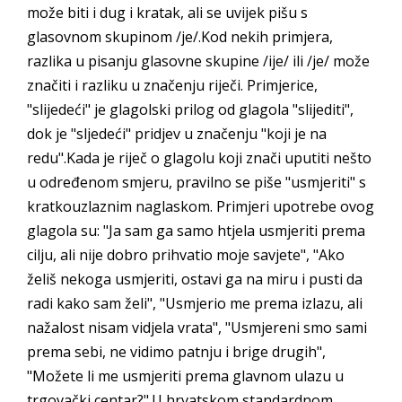
može biti i dug i kratak, ali se uvijek pišu s
glasovnom skupinom /je/.Kod nekih primjera,
razlika u pisanju glasovne skupine /ije/ ili /je/ može
značiti i razliku u značenju riječi. Primjerice,
"slijedeći" je glagolski prilog od glagola "slijediti",
dok je "sljedeći" pridjev u značenju "koji je na
redu".Kada je riječ o glagolu koji znači uputiti nešto
u određenom smjeru, pravilno se piše "usmjeriti" s
kratkouzlaznim naglaskom. Primjeri upotrebe ovog
glagola su: "Ja sam ga samo htjela usmjeriti prema
cilju, ali nije dobro prihvatio moje savjete", "Ako
želiš nekoga usmjeriti, ostavi ga na miru i pusti da
radi kako sam želi", "Usmjerio me prema izlazu, ali
nažalost nisam vidjela vrata", "Usmjereni smo sami
prema sebi, ne vidimo patnju i brige drugih",
"Možete li me usmjeriti prema glavnom ulazu u
trgovački centar?".U hrvatskom standardnom