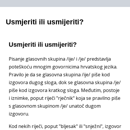
Usmjeriti ili usmijeriti?
Usmjeriti ili usmijeriti?
Pisanje glasovnih skupina /ije/ i /je/ predstavlja
poteškoću mnogim govornicima hrvatskog jezika.
Pravilo je da se glasovna skupina /ije/ piše kod
izgovora dugog sloga, dok se glasovna skupina /je/
piše kod izgovora kratkog sloga. Međutim, postoje
i iznimke, poput riječi "rječnik" koja se pravilno piše
s glasovnom skupinom /je/ unatoč dugom
izgovoru.
Kod nekih riječi, poput "bljesak" ili "snježni", izgovor