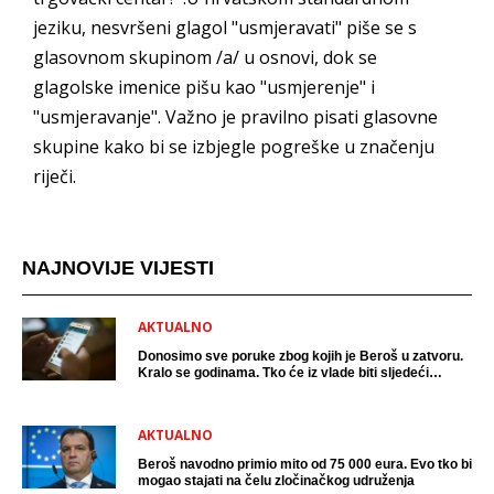
jeziku, nesvršeni glagol "usmjeravati" piše se s
glasovnom skupinom /a/ u osnovi, dok se
glagolske imenice pišu kao "usmjerenje" i
"usmjeravanje". Važno je pravilno pisati glasovne
skupine kako bi se izbjegle pogreške u značenju
riječi.
NAJNOVIJE VIJESTI
AKTUALNO
Donosimo sve poruke zbog kojih je Beroš u zatvoru.
Kralo se godinama. Tko će iz vlade biti sljedeći
uhićen?
AKTUALNO
Beroš navodno primio mito od 75 000 eura. Evo tko bi
mogao stajati na čelu zločinačkog udruženja