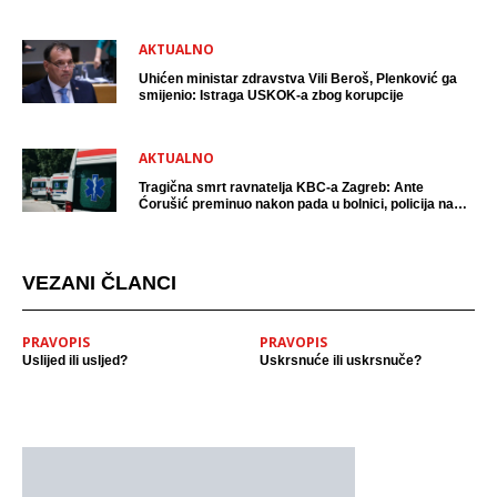
AKTUALNO
Uhićen ministar zdravstva Vili Beroš, Plenković ga
smijenio: Istraga USKOK-a zbog korupcije
AKTUALNO
Tragična smrt ravnatelja KBC-a Zagreb: Ante
Ćorušić preminuo nakon pada u bolnici, policija na
mjestu događaja
VEZANI ČLANCI
PRAVOPIS
PRAVOPIS
Uslijed ili usljed?
Uskrsnuće ili uskrsnuče?