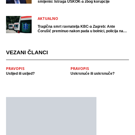
smijenio: Istraga USKOK-a zbog korupcije
AKTUALNO
Tragična smrt ravnatelja KBC-a Zagreb: Ante
Ćorušić preminuo nakon pada u bolnici, policija na
mjestu događaja
VEZANI ČLANCI
PRAVOPIS
PRAVOPIS
Uslijed ili usljed?
Uskrsnuće ili uskrsnuče?