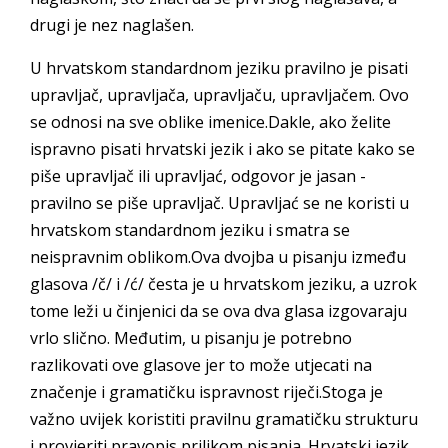
drugi je nez naglašen.
U hrvatskom standardnom jeziku pravilno je pisati
upravljač, upravljača, upravljaču, upravljačem. Ovo
se odnosi na sve oblike imenice.Dakle, ako želite
ispravno pisati hrvatski jezik i ako se pitate kako se
piše upravljač ili upravljać, odgovor je jasan -
pravilno se piše upravljač. Upravljać se ne koristi u
hrvatskom standardnom jeziku i smatra se
neispravnim oblikom.Ova dvojba u pisanju između
glasova /č/ i /ć/ česta je u hrvatskom jeziku, a uzrok
tome leži u činjenici da se ova dva glasa izgovaraju
vrlo slično. Međutim, u pisanju je potrebno
razlikovati ove glasove jer to može utjecati na
značenje i gramatičku ispravnost riječi.Stoga je
važno uvijek koristiti pravilnu gramatičku strukturu
i provjeriti pravopis prilikom pisanja. Hrvatski jezik