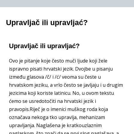
Upravljač ili upravljać?
Upravljač ili upravljać?
Ovo je pitanje koje često muči ljude koji žele
ispravno pisati hrvatski jezik. Dvojbe u pisanju
između glasova /č/ i /ć/ veoma su česte u
hrvatskom jeziku, a vrlo često se javljaju i u drugim
jezicima koji koriste latinicu. No, u ovom tekstu
ćemo se usredotočiti na hrvatski jezik i
pravopis.Riječ je o imenici muškog roda koja
označava nekoga tko upravlja, mehanizam
upravljanja. Naglašena je kratkouzlaznim
naglaskom, što znači da se prvi slog naglašava, a