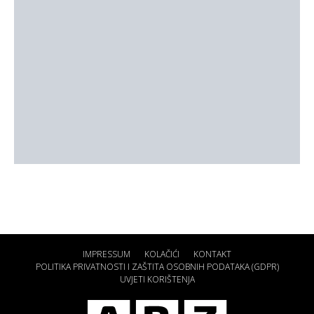
IMPRESSUM
KOLAČIĆI
KONTAKT
POLITIKA PRIVATNOSTI I ZAŠTITA OSOBNIH PODATAKA (GDPR)
UVJETI KORIŠTENJA